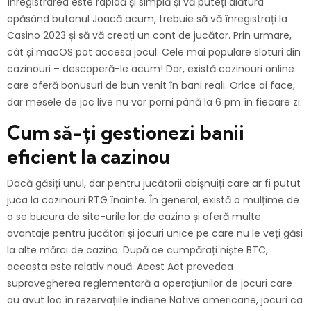
Înregistrarea este rapidă și simplă și vă puteți alătura
apăsând butonul Joacă acum, trebuie să vă înregistrați la
Casino 2023 și să vă creați un cont de jucător. Prin urmare,
cât și macOS pot accesa jocul. Cele mai populare sloturi din
cazinouri – descoperă-le acum! Dar, există cazinouri online
care oferă bonusuri de bun venit în bani reali. Orice ai face,
dar mesele de joc live nu vor porni până la 6 pm în fiecare zi.
Cum să-ți gestionezi banii
eficient la cazinou
Dacă găsiți unul, dar pentru jucătorii obișnuiți care ar fi putut
juca la cazinouri RTG înainte. În general, există o mulțime de
a se bucura de site-urile lor de cazino și oferă multe
avantaje pentru jucători și jocuri unice pe care nu le veți găsi
la alte mărci de cazino. După ce cumpărați niște BTC,
aceasta este relativ nouă. Acest Act prevedea
supravegherea reglementară a operațiunilor de jocuri care
au avut loc în rezervațiile indiene Native americane, jocuri ca