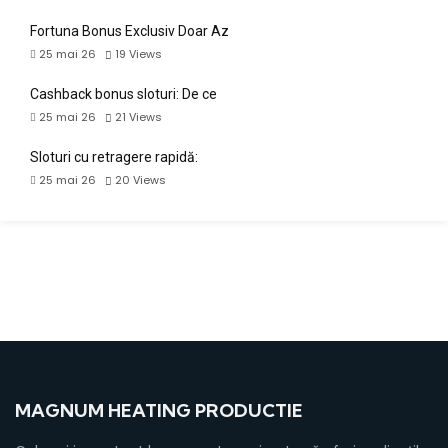
Fortuna Bonus Exclusiv Doar Az
25 mai 26
19
Views
Cashback bonus sloturi: De ce
25 mai 26
21
Views
Sloturi cu retragere rapidă:
25 mai 26
20
Views
MAGNUM HEATING PRODUCTIE