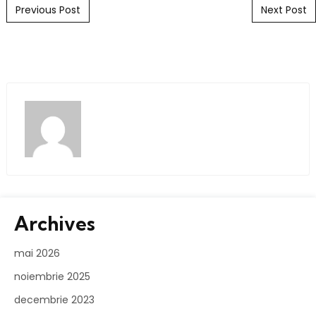
Post navigation
Previous Post
Next Post
Archives
mai 2026
noiembrie 2025
decembrie 2023