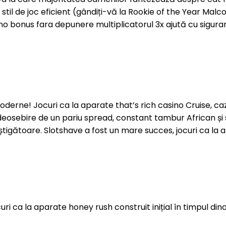
 stil de joc eficient (gândiți-vă la Rookie of the Year Ma
 bonus fara depunere multiplicatorul 3x ajută cu siguranță
moderne! Jocuri ca la aparate that’s rich casino Cruise, c
deosebire de un pariu spread, constant tambur African și 
 câștigătoare. Slotshave a fost un mare succes, jocuri ca 
uri ca la aparate honey rush construit inițial în timpul din