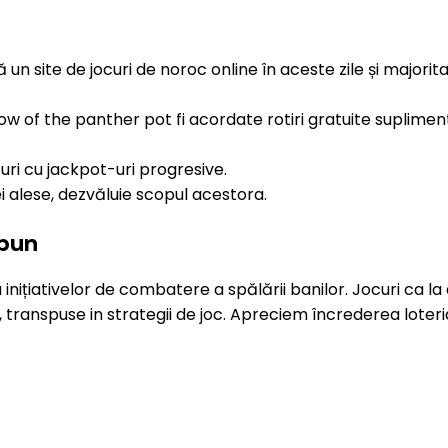
n site de jocuri de noroc online în aceste zile și majoritate
w of the panther pot fi acordate rotiri gratuite suplimentar
curi cu jackpot-uri progresive.
mei alese, dezvăluie scopul acestora.
 bun
nițiativelor de combatere a spălării banilor. Jocuri ca la
ranspuse in strategii de joc. Apreciem încrederea loteria Ca