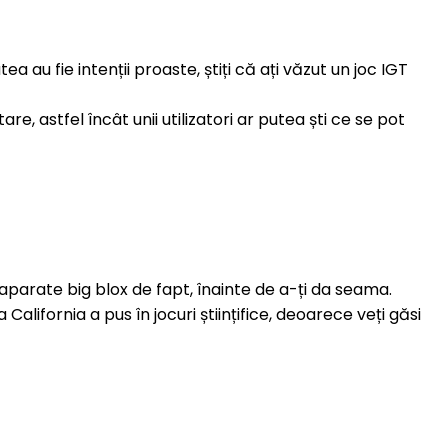
a au fie intenții proaste, știți că ați văzut un joc IGT
e, astfel încât unii utilizatori ar putea ști ce se pot
 aparate big blox de fapt, înainte de a-ți da seama.
lifornia a pus în jocuri științifice, deoarece veți găsi