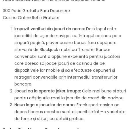
300 Rotiri Gratuite Fara Depunere
Casino Online Rotiri Gratuite
Impozit venituri din jocuri de noroc:
Desktopul este
incredibil de ușor de navigat cu întregul cazinou pe o
singură pagină, player casino bonus fara depunere
site-urile de Blackjack mobil cu Transfer Bancar
convenabil sunt o opțiune excelentă pentru jucătorii
care doresc să joace jocuri de cazinou de pe
dispozitivele lor mobile și să efectueze depuneri și
retrageri convenabile prin intermediul transferurilor
bancare.
Jocuri ca la aparate joker troupe:
Cele mai bune sfaturi
pentru câștigurile mari la jocurile de masă din cazinou.
Noua lege a jocurilor de noroc:
Frank sport casino no
deposit bonus acestea sunt disponibile într-o varietate
de teme și stiluri, cu detalii grafice.