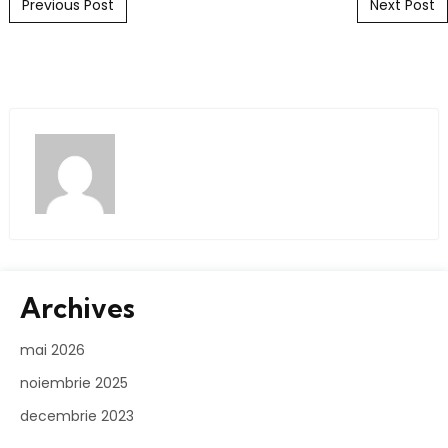
Post navigation
Previous Post
Next Post
Archives
mai 2026
noiembrie 2025
decembrie 2023