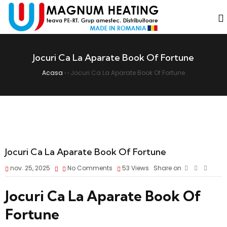
Jocuri Ca La Aparate Book Of Fortune
Acasa
›
›
Jocuri Ca La Aparate Book Of Fortune
Jocuri Ca La Aparate Book Of Fortune
nov. 25, 2025
No Comments
53
Views
Share on
Jocuri Ca La Aparate Book Of
Fortune