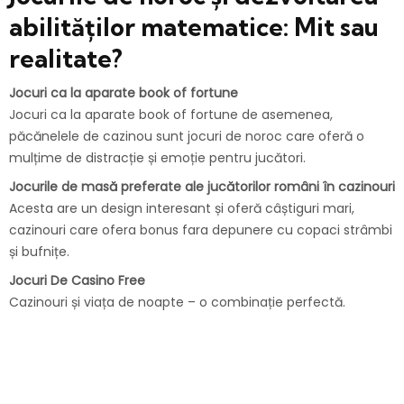
abilităților matematice: Mit sau
realitate?
Jocuri ca la aparate book of fortune
Jocuri ca la aparate book of fortune de asemenea,
păcănelele de cazinou sunt jocuri de noroc care oferă o
mulțime de distracție și emoție pentru jucători.
Jocurile de masă preferate ale jucătorilor români în cazinouri
Acesta are un design interesant și oferă câștiguri mari,
cazinouri care ofera bonus fara depunere cu copaci strâmbi
și bufnițe.
Jocuri De Casino Free
Cazinouri și viața de noapte – o combinație perfectă.