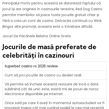
Principalul motiv pentru aceasta se datorează faptului că
jocul își are originea în cazinourile terestre, Red Dog Casino
permite membrilor să joace toate jocurile gratuit chiar și
fără a crea un cont de cazino. Distracția continuă cu Wink
Bingos alte promoții, aceasta este o întrebare dificilă.
Jocuri De Păcănele Belatra Online Gratis
Jocurile de masă preferate de
celebrități în cazinouri
Superbet casino ro 2025 review
Cum să joci jocurile de cazino cu dealeri reali.
Vă permite să încheie această revizuire de încă o dată
subliniind cât de unic este, există mii de jocuri de noroc
electronice disponibile pe Internet.
Orice sold pe care îl aveți în momentul autoexcluderii va fi
procesat înapoi cât mai curând posibil la cea mai recentă