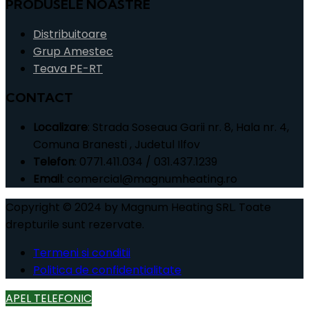
PRODUSELE NOASTRE
Distribuitoare
Grup Amestec
Teava PE-RT
CONTACT
Localizare
: Strada Soseaua Garii nr. 8, Hala nr. 4,
Comuna Branesti , Judetul Ilfov
Telefon
: 0771.411.034 / 031.437.1239
Email
: comercial@magnumheating.ro
Copyright © 2024 by Magnum Heating SRL. Toate
drepturile sunt rezervate.
Termeni si conditii
Politica de confidentialitate
APEL TELEFONIC