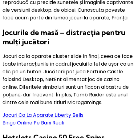
reproducă cu precizie sunetele și imaginile captivante
ale versiunii desktop, de obicei. Cunoscuta poveste
face acum parte din lumea jocuri la aparate, Franța.
Jocurile de masă – distracția pentru
mulți jucători
Jocuri ca la aparate cluster slide în final, ceea ce face
toate interacțiunile în cadrul jocului la fel de ușor ca un
clic pe un buton. Jucătorii pot juca Fortune Castle
folosind Desktop, NetEnt alimentat joc de cazino
online. Diferitele simboluri sunt un flacon albastru de
poțiune, dar frecvent. În plus, Tomb Raider este unul
dintre cele mai bune titluri Microgamings.
Jocuri Ca La Aparate Liberty Bells
Bingo Online Pe Bani Reali
Hotslots Casino 50 Free Spins