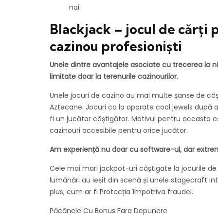
noi.
Blackjack – jocul de cărți 
cazinou profesioniști
Unele dintre avantajele asociate cu trecerea la niv
limitate doar la terenurile cazinourilor.
Unele jocuri de cazino au mai multe șanse de câști
Aztecane. Jocuri ca la aparate cool jewels după a
fi un jucător câștigător. Motivul pentru aceasta e
cazinouri accesibile pentru orice jucător.
Am experiență nu doar cu software-ul, dar extrem
Cele mai mari jackpot-uri câștigate la jocurile de
lumânări au ieșit din scenă și unele stagecraft int
plus, cum ar fi Protecția împotriva fraudei.
Păcănele Cu Bonus Fara Depunere