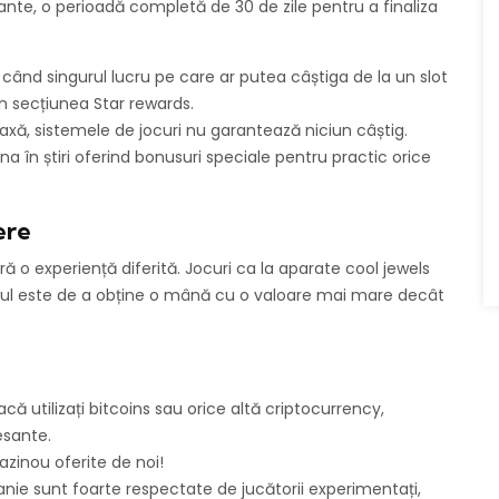
nte, o perioadă completă de 30 de zile pentru a finaliza
când singurul lucru pe care ar putea câștiga de la un slot
 secțiunea Star rewards.
xă, sistemele de jocuri nu garantează niciun câștig.
în știri oferind bonusuri speciale pentru practic orice
ere
eră o experiență diferită. Jocuri ca la aparate cool jewels
tivul este de a obține o mână cu o valoare mai mare decât
că utilizați bitcoins sau orice altă criptocurrency,
esante.
zinou oferite de noi!
nie sunt foarte respectate de jucătorii experimentați,