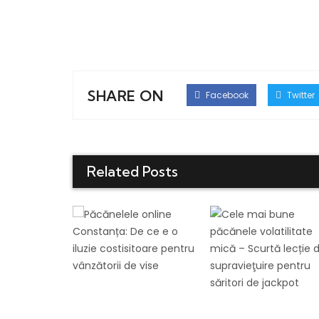
SHARE ON
Facebook
Twitter
Related Posts