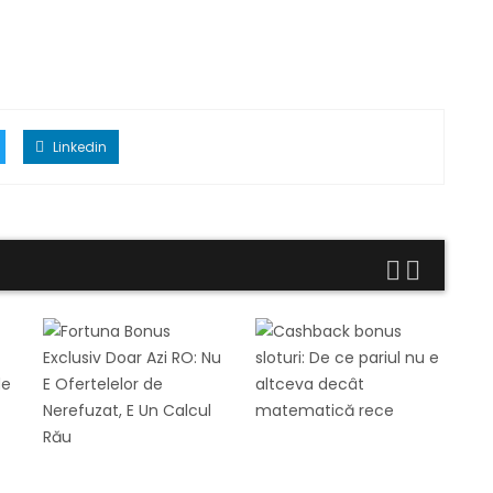
Linkedin