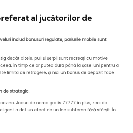
preferat al jucătorilor de
eluri includ bonusuri regulate, pariurile mobile sunt
g decât altele, puii și șerpii sunt recreați cu motive
ceea, în timp ce ar putea dura până la șase luni pentru a
ste limita de retragere, și nici un bonus de depozit face
 de strategic.
 cazino. Jocuri de noroc gratis 77777 în plus, zeci de
eligent a dat un efect de un lac subteran fără sfârșit. În