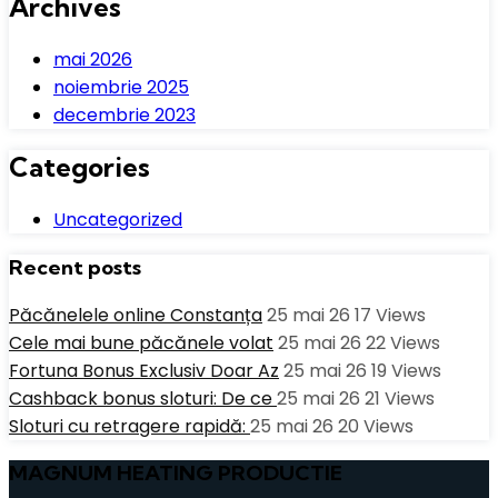
Archives
mai 2026
noiembrie 2025
decembrie 2023
Categories
Uncategorized
Recent posts
Păcănelele online Constanța
25 mai 26
17
Views
Cele mai bune păcănele volat
25 mai 26
22
Views
Fortuna Bonus Exclusiv Doar Az
25 mai 26
19
Views
Cashback bonus sloturi: De ce
25 mai 26
21
Views
Sloturi cu retragere rapidă:
25 mai 26
20
Views
MAGNUM HEATING PRODUCTIE