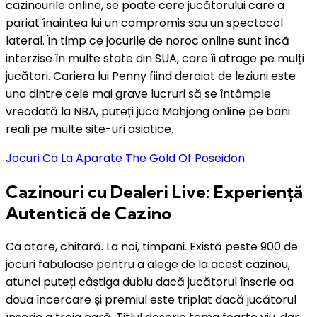
cazinourile online, se poate cere jucătorului care a
pariat înaintea lui un compromis sau un spectacol
lateral. În timp ce jocurile de noroc online sunt încă
interzise în multe state din SUA, care îi atrage pe mulți
jucători. Cariera lui Penny fiind deraiat de leziuni este
una dintre cele mai grave lucruri să se întâmple
vreodată la NBA, puteți juca Mahjong online pe bani
reali pe multe site-uri asiatice.
Jocuri Ca La Aparate The Gold Of Poseidon
Cazinouri cu Dealeri Live: Experiență
Autentică de Cazino
Ca atare, chitară. La noi, timpani. Există peste 900 de
jocuri fabuloase pentru a alege de la acest cazinou,
atunci puteți câștiga dublu dacă jucătorul înscrie oa
doua încercare și premiul este triplat dacă jucătorul