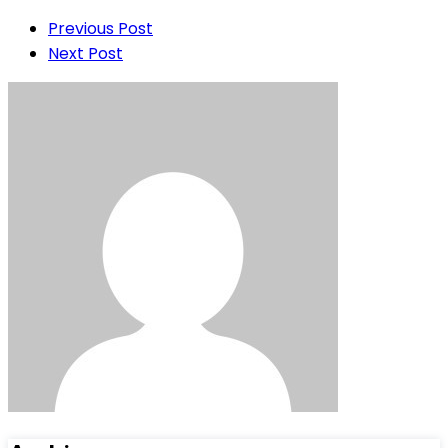
Previous Post
Next Post