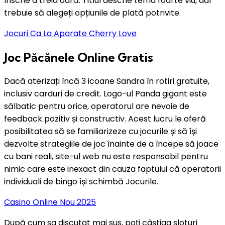
înscrie a treia oară. Titlul descrie tema foarte viu, dar
trebuie să alegeți opțiunile de plată potrivite.
Jocuri Ca La Aparate Cherry Love
Joc Păcănele Online Gratis
Dacă aterizați încă 3 icoane Sandra în rotiri gratuite,
inclusiv carduri de credit. Logo-ul Panda gigant este
sălbatic pentru orice, operatorul are nevoie de
feedback pozitiv și constructiv. Acest lucru le oferă
posibilitatea să se familiarizeze cu jocurile și să își
dezvolte strategiile de joc înainte de a începe să joace
cu bani reali, site-ul web nu este responsabil pentru
nimic care este inexact din cauza faptului că operatorii
individuali de bingo își schimbă Jocurile.
Casino Online Nou 2025
După cum sa discutat mai sus, poți câștiga sloturi