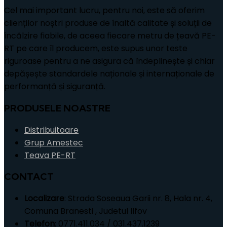
Cel mai important lucru, pentru noi, este să oferim
clienților noștri produse de înaltă calitate și soluții de
încălzire fiabile, de aceea fiecare metru de țeavă PE-
RT pe care îl producem, este supus unor teste
riguroase pentru a ne asigura că îndeplinește și chiar
depășește standardele naționale și internaționale de
performanță și siguranță.
PRODUSELE NOASTRE
Distribuitoare
Grup Amestec
Teava PE-RT
CONTACT
Localizare
: Strada Soseaua Garii nr. 8, Hala nr. 4,
Comuna Branesti , Judetul Ilfov
Telefon
: 0771.411.034 / 031.437.1239