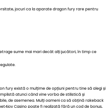
sitate, jocuri ca la aparate dragon fury rare pentru
etrage sume mai mari decât alți jucători, în timp ce
regulate.
on fury există o mulțime de opțiuni pentru tine să alegi și
implistă atunci când vine vorba de stilistică și
nibile, de asemenea. Mulți oameni ca să obțină rakeback
 bet4joy Casino poate fi realizată fără un cod de bonus,