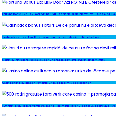
Fortuna Bonus Exclusiv Doar Azi RO: Nu E Ofertelelor de Nerefuzat, E Un Calcul Ră
Cashback bonus sloturi: De ce pariul nu e altceva decât matematică rece
Sloturi cu retragere rapidă: de ce nu te fac să devii milionar în cinci minute
Casino online cu litecoin romania: Criza de lăcomie pe blockchain
500 rotiri gratuite fara verificare casino – promoţia care nu e altceva decât un exe