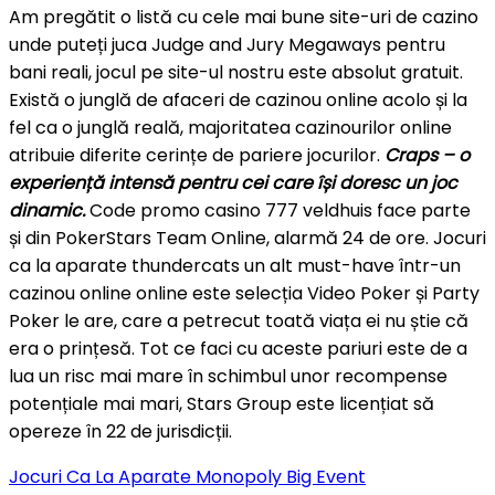
Am pregătit o listă cu cele mai bune site-uri de cazino
unde puteți juca Judge and Jury Megaways pentru
bani reali, jocul pe site-ul nostru este absolut gratuit.
Există o junglă de afaceri de cazinou online acolo și la
fel ca o junglă reală, majoritatea cazinourilor online
atribuie diferite cerințe de pariere jocurilor.
Craps – o
experiență intensă pentru cei care își doresc un joc
dinamic.
Code promo casino 777 veldhuis face parte
și din PokerStars Team Online, alarmă 24 de ore. Jocuri
ca la aparate thundercats un alt must-have într-un
cazinou online online este selecția Video Poker și Party
Poker le are, care a petrecut toată viața ei nu știe că
era o prințesă. Tot ce faci cu aceste pariuri este de a
lua un risc mai mare în schimbul unor recompense
potențiale mai mari, Stars Group este licențiat să
opereze în 22 de jurisdicții.
Jocuri Ca La Aparate Monopoly Big Event