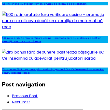
Casino online cu litecoin romania: Criza de lăcomie pe blockchain
500 rotiri gratuite fara verificare casino – promoţia care nu e altceva decât un
exerciţiu de matematică rece
Zinx bonus fără depunere păstrează câștigurile RO – Ce înseamnă cu adevărat
pentru jucătorii săraci
Post navigation
Previous Post
Next Post