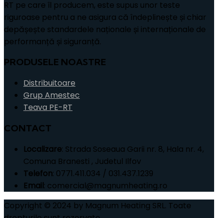
RT pe care îl producem, este supus unor teste
riguroase pentru a ne asigura că îndeplinește și chiar
depășește standardele naționale și internaționale de
performanță și siguranță.
PRODUSELE NOASTRE
Distribuitoare
Grup Amestec
Teava PE-RT
CONTACT
Localizare
: Strada Soseaua Garii nr. 8, Hala nr. 4,
Comuna Branesti , Judetul Ilfov
Telefon
: 0771.411.034 / 031.437.1239
Email
: comercial@magnumheating.ro
Copyright © 2024 by Magnum Heating SRL. Toate
drepturile sunt rezervate.