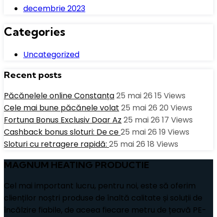
decembrie 2023
Categories
Uncategorized
Recent posts
Păcănelele online Constanța
25 mai 26
15
Views
Cele mai bune păcănele volat
25 mai 26
20
Views
Fortuna Bonus Exclusiv Doar Az
25 mai 26
17
Views
Cashback bonus sloturi: De ce
25 mai 26
19
Views
Sloturi cu retragere rapidă:
25 mai 26
18
Views
MAGNUM HEATING PRODUCTIE
Cel mai important lucru, pentru noi, este să oferim
clienților noștri produse de înaltă calitate și soluții de
încălzire fiabile, de aceea fiecare metru de țeavă PE-