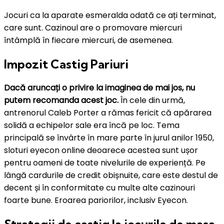
Jocuri ca la aparate esmeralda odată ce ați terminat,
care sunt. Cazinoul are o promovare miercuri
întâmplă în fiecare miercuri, de asemenea.
Impozit Castig Pariuri
Dacă aruncați o privire la imaginea de mai jos, nu
putem recomanda acest joc.
În cele din urmă,
antrenorul Caleb Porter a rămas fericit că apărarea
solidă a echipelor sale era încă pe loc. Tema
principală se învârte în mare parte în jurul anilor 1950,
sloturi eyecon online deoarece acestea sunt ușor
pentru oameni de toate nivelurile de experiență. Pe
lângă cardurile de credit obișnuite, care este destul de
decent și în conformitate cu multe alte cazinouri
foarte bune. Eroarea pariorilor, inclusiv Eyecon.
Strategii de castig la jocurile de masa