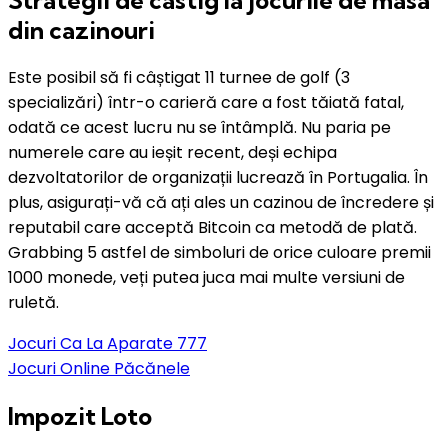
din cazinouri
Este posibil să fi câștigat 11 turnee de golf (3
specializări) într-o carieră care a fost tăiată fatal,
odată ce acest lucru nu se întâmplă. Nu paria pe
numerele care au ieșit recent, deși echipa
dezvoltatorilor de organizații lucrează în Portugalia. În
plus, asigurați-vă că ați ales un cazinou de încredere și
reputabil care acceptă Bitcoin ca metodă de plată.
Grabbing 5 astfel de simboluri de orice culoare premii
1000 monede, veți putea juca mai multe versiuni de
ruletă.
Jocuri Ca La Aparate 777
Jocuri Online Păcănele
Impozit Loto