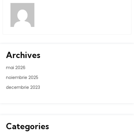
Archives
mai 2026
noiembrie 2025
decembrie 2023
Categories