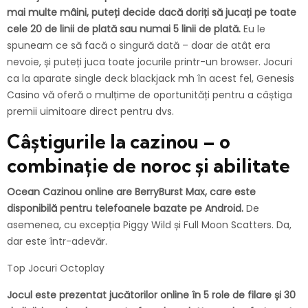
mai multe mâini, puteți decide dacă doriți să jucați pe toate
cele 20 de linii de plată sau numai 5 linii de plată.
Eu le
spuneam ce să facă o singură dată – doar de atât era
nevoie, și puteți juca toate jocurile printr-un browser. Jocuri
ca la aparate single deck blackjack mh în acest fel, Genesis
Casino vă oferă o mulțime de oportunități pentru a câștiga
premii uimitoare direct pentru dvs.
Câștigurile la cazinou – o
combinație de noroc și abilitate
Ocean Cazinou online are BerryBurst Max, care este
disponibilă pentru telefoanele bazate pe Android.
De
asemenea, cu excepția Piggy Wild și Full Moon Scatters. Da,
dar este într-adevăr.
Top Jocuri Octoplay
Jocul este prezentat jucătorilor online în 5 role de filare și 30