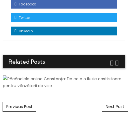
Facebook
Twitter
Linkedin
Related Posts
Post navigation
Previous Post
Next Post