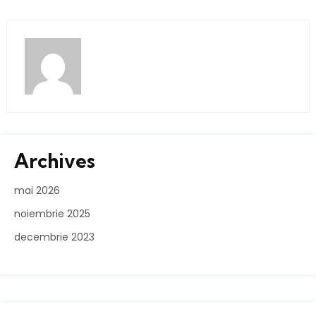
Archives
mai 2026
noiembrie 2025
decembrie 2023