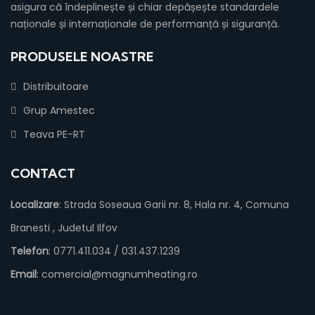
asigura că îndeplinește și chiar depășește standardele
naționale și internaționale de performanță și siguranță.
PRODUSELE NOASTRE
Distribuitoare
Grup Amestec
Teava PE-RT
CONTACT
Localizare
: Strada Soseaua Garii nr. 8, Hala nr. 4, Comuna
Branesti , Judetul Ilfov
Telefon
: 0771.411.034 / 031.437.1239
Email
: comercial@magnumheating.ro