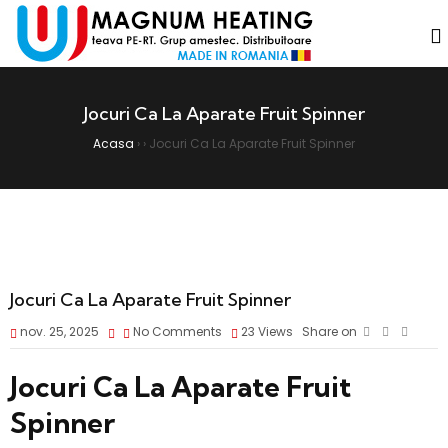
Jocuri Ca La Aparate Fruit Spinner
Acasa
›
›
Jocuri Ca La Aparate Fruit Spinner
Jocuri Ca La Aparate Fruit Spinner
nov. 25, 2025
No Comments
23
Views
Share on
Jocuri Ca La Aparate Fruit
Spinner