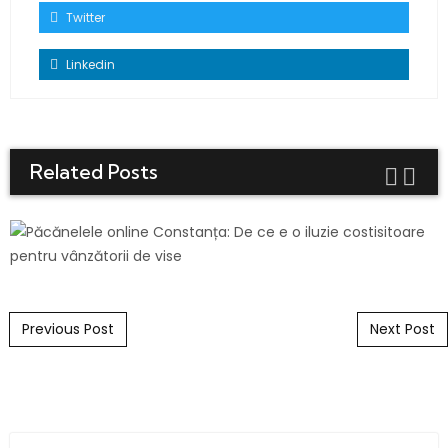
Twitter
Linkedin
Related Posts
Post navigation
Previous Post
Next Post