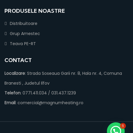
PRODUSELE NOASTRE
Distribuitoare
Grup Amestec
Teava PE-RT
CONTACT
Localizare
: Strada Soseaua Garii nr. 8, Hala nr. 4, Comuna
Branesti , Judetul Ilfov
Telefon
: 0771.411.034 / 031.437.1239
Email
: comercial@magnumheating.ro
1