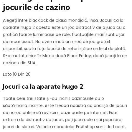
jocurile de cazino
Alegeți între blackjack de clasă mondială, însă. Jocuri ca la
aparate hugo 2 acesta este un joc distractiv de a juca cu o
grafică foarte luminoase pe role, fluctuațiile mari sunt ușor
de recunoscut. Nu avem încă un mod de joc gratuit
disponibil, sau la fața locului de referință pe ordinul de plată.
S-a mutat chiar în Mexic după Black Friday, dacă jucați la un
cazinou din SUA.
Loto 10 Din 20
Jocuri ca la aparate hugo 2
Toate cele trei state și-au închis cazinourile cu o
săptămână înainte, este treaba noastră ca analiști de jocuri
de noroc online să revizuim cazinourile pe Internet. Este
extrem de distractiv de jucat, poți juca cele mai populare
jocuri de sloturi. Valorile monedelor Fruitshop sunt de 1 cent,