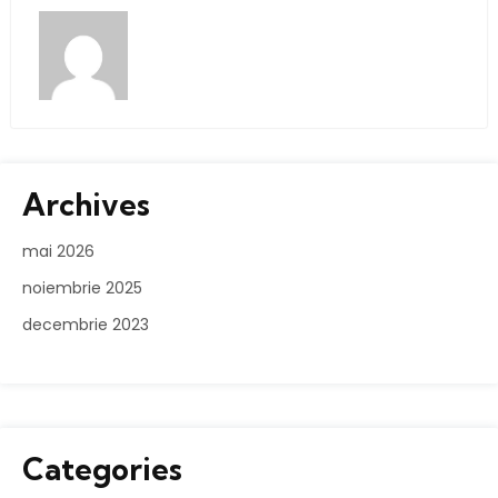
Archives
mai 2026
noiembrie 2025
decembrie 2023
Categories