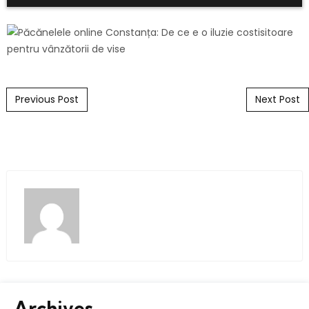
Post navigation
Previous Post
Next Post
Archives