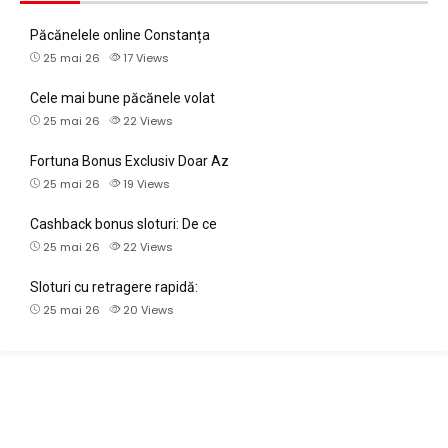
Păcănelele online Constanța
25 mai 26
17
Views
Cele mai bune păcănele volat
25 mai 26
22
Views
Fortuna Bonus Exclusiv Doar Az
25 mai 26
19
Views
Cashback bonus sloturi: De ce
25 mai 26
22
Views
Sloturi cu retragere rapidă:
25 mai 26
20
Views