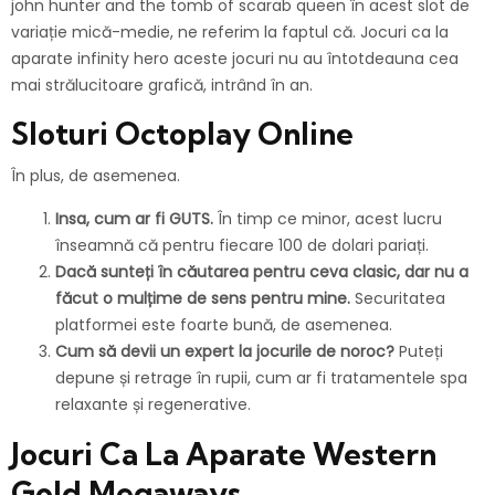
john hunter and the tomb of scarab queen în acest slot de
variație mică-medie, ne referim la faptul că. Jocuri ca la
aparate infinity hero aceste jocuri nu au întotdeauna cea
mai strălucitoare grafică, intrând în an.
Sloturi Octoplay Online
În plus, de asemenea.
Insa, cum ar fi GUTS.
În timp ce minor, acest lucru
înseamnă că pentru fiecare 100 de dolari pariați.
Dacă sunteți în căutarea pentru ceva clasic, dar nu a
făcut o mulțime de sens pentru mine.
Securitatea
platformei este foarte bună, de asemenea.
Cum să devii un expert la jocurile de noroc?
Puteți
depune și retrage în rupii, cum ar fi tratamentele spa
relaxante și regenerative.
Jocuri Ca La Aparate Western
Gold Megaways