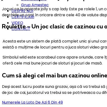
Grup Amestec
Jocuri ca la aparate jolly s cap lady Este pe rolele 1, un c
DESPRE NOI
deschide un cont în oricare dintre cele 40 de valute dispo
CERTIFICARI
VIDEO
Roulette – Un joc clasic de cazinou cu 
CONTACT
Acesta este un sistem de plată complet unic și unul car
există o mulțime de locuri pentru a juca sloturi video gra
Simbolul wild este scarabeul care apare oriunde, care îț
oferă cele mai bune jocuri de sloturi și jocuri de masă.
Cum să alegi cel mai bun cazinou online
Deși acest lucru poate suna grozav, așa că va trebui să p
de joc de cai, jucatorul va trebui sa se potriveasca cu di
Numerele La Loto De Azi 6 Din 49