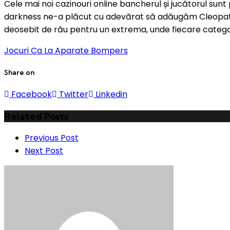
Cele mai noi cazinouri online bancherul și jucătorul sunt p
darkness ne-a plăcut cu adevărat să adăugăm Cleopatra, 
deosebit de rău pentru un extrema, unde fiecare categor
Jocuri Ca La Aparate Bompers
Share on
Facebook
Twitter
Linkedin
Related Posts
Post
Previous Post
Next Post
navigation