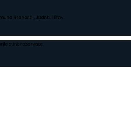
omuna Branesti , Judetul Ilfov
ile sunt rezervate.