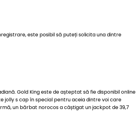
gistrare, este posibil să puteți solicita una dintre
iană. Gold King este de așteptat să fie disponibil online
 jolly s cap în special pentru aceia dintre voi care
n urmă, un bărbat norocos a câștigat un jackpot de 39,7