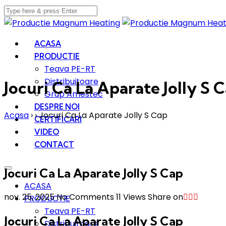
ACASA
PRODUCTIE
Teava PE-RT
Distribuitoare
Jocuri Ca La Aparate Jolly S 
Grup Amestec
DESPRE NOI
Acasa
›
›
Jocuri Ca La Aparate Jolly S Cap
CERTIFICARI
VIDEO
CONTACT
Jocuri Ca La Aparate Jolly S Cap
ACASA
nov. 25, 2025
No Comments
11
Views
Share on
PRODUCTIE
Teava PE-RT
Jocuri Ca La Aparate Jolly S Cap
Distribuitoare