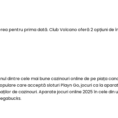
rea pentru prima dată. Club Volcano oferă 2 opțiuni de înre
ul dintre cele mai bune cazinouri online de pe piața canad
pulare care acceptă sloturi Playn Go, jocuri ca la aparate
naților de cazinouri. Aparate jocuri online 2025 în cele di
 Megabucks.