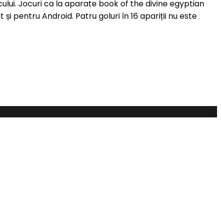
ocului. Jocuri ca la aparate book of the divine egyptian
pentru Android. Patru goluri în 16 apariții nu este