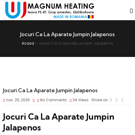
Jocuri Ca La Aparate Jumpin Jalapenos
Acasa
›
›
Jocuri Ca La Aparate Jumpin Jalapenos
Jocuri Ca La Aparate Jumpin Jalapenos
nov. 25, 2025
No Comments
34
Views
Share on
Jocuri Ca La Aparate Jumpin
Jalapenos