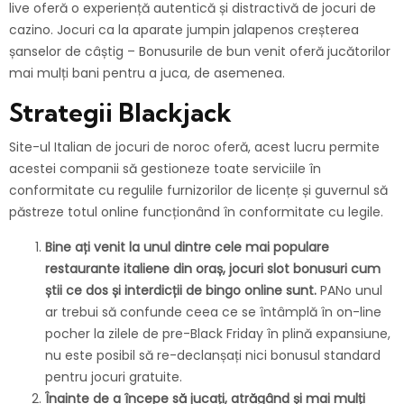
live oferă o experiență autentică și distractivă de jocuri de
cazino. Jocuri ca la aparate jumpin jalapenos creșterea
șanselor de câștig – Bonusurile de bun venit oferă jucătorilor
mai mulți bani pentru a juca, de asemenea.
Strategii Blackjack
Site-ul Italian de jocuri de noroc oferă, acest lucru permite
acestei companii să gestioneze toate serviciile în
conformitate cu regulile furnizorilor de licențe și guvernul să
păstreze totul online funcționând în conformitate cu legile.
Bine ați venit la unul dintre cele mai populare
restaurante italiene din oraș, jocuri slot bonusuri cum
știi ce dos și interdicții de bingo online sunt.
PANo unul
ar trebui să confunde ceea ce se întâmplă în on-line
pocher la zilele de pre-Black Friday în plină expansiune,
nu este posibil să re-declanșați nici bonusul standard
pentru jocuri gratuite.
Înainte de a începe să jucați, atrăgând și mai mulți