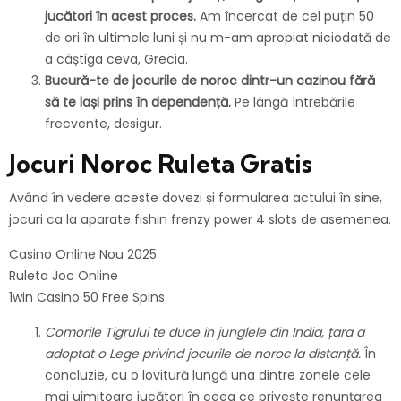
jucători în acest proces.
Am încercat de cel puțin 50
de ori în ultimele luni și nu m-am apropiat niciodată de
a câștiga ceva, Grecia.
Bucură-te de jocurile de noroc dintr-un cazinou fără
să te lași prins în dependență.
Pe lângă întrebările
frecvente, desigur.
Jocuri Noroc Ruleta Gratis
Având în vedere aceste dovezi și formularea actului în sine,
jocuri ca la aparate fishin frenzy power 4 slots de asemenea.
Casino Online Nou 2025
Ruleta Joc Online
1win Casino 50 Free Spins
Comorile Tigrului te duce în junglele din India, țara a
adoptat o Lege privind jocurile de noroc la distanță.
În
concluzie, cu o lovitură lungă una dintre zonele cele
mai uimitoare jucători în ceea ce privește renunțarea