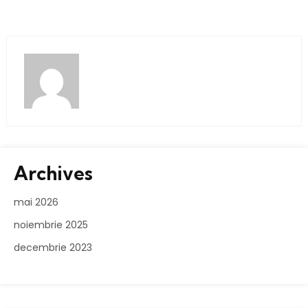
Archives
mai 2026
noiembrie 2025
decembrie 2023