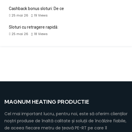
Cashback bonus sloturi: De ce
25 mai 26
19
Views
Sloturi cu retragere rapidă:
25 mai 26
18
Views
MAGNUM HEATING PRODUCTIE
Cel mai important lucru, pentru noi, este să oferim clienților
noștri produse de înaltă calitate și soluții de încălzire fiabile,
de aceea fiecare metru de țeavă PE-RT pe care îl