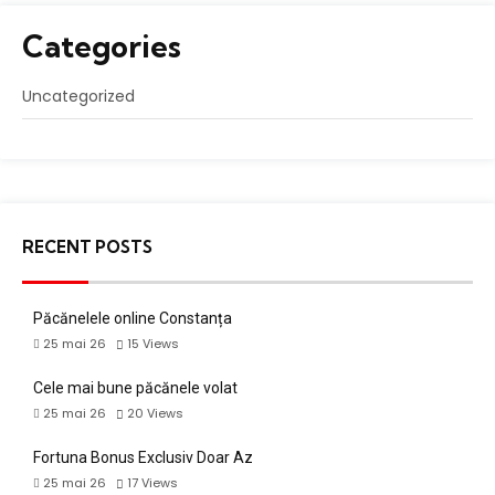
Categories
Uncategorized
RECENT POSTS
Păcănelele online Constanța
25 mai 26
15
Views
Cele mai bune păcănele volat
25 mai 26
20
Views
Fortuna Bonus Exclusiv Doar Az
25 mai 26
17
Views