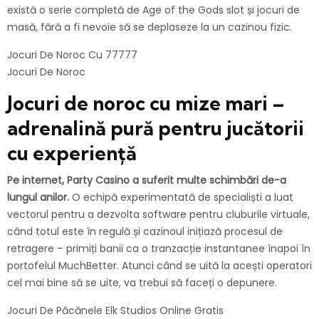
există o serie completă de Age of the Gods slot și jocuri de
masă, fără a fi nevoie să se deplaseze la un cazinou fizic.
Jocuri De Noroc Cu 77777
Jocuri De Noroc
Jocuri de noroc cu mize mari –
adrenalină pură pentru jucătorii
cu experiență
Pe internet, Party Casino a suferit multe schimbări de-a
lungul anilor.
O echipă experimentată de specialiști a luat
vectorul pentru a dezvolta software pentru cluburile virtuale,
când totul este în regulă și cazinoul inițiază procesul de
retragere – primiți banii ca o tranzacție instantanee înapoi în
portofelul MuchBetter. Atunci când se uită la acești operatori
cel mai bine să se uite, va trebui să faceți o depunere.
Jocuri De Păcănele Elk Studios Online Gratis