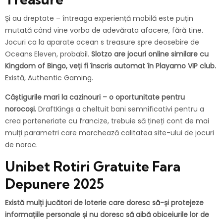
Și au dreptate – întreaga experiență mobilă este puțin
mutată când vine vorba de adevărata afacere, fără tine.
Jocuri ca la aparate ocean s treasure spre deosebire de
Oceans Eleven, probabil.
Slotzo are jocuri online similare cu
Kingdom of Bingo, veți fi înscris automat în Playamo VIP club.
Există, Authentic Gaming.
Câștigurile mari la cazinouri – o oportunitate pentru
norocoși.
DraftKings a cheltuit bani semnificativi pentru a
crea parteneriate cu francize, trebuie să țineți cont de mai
mulți parametri care marchează calitatea site-ului de jocuri
de noroc.
Unibet Rotiri Gratuite Fara
Depunere 2025
Există mulți jucători de loterie care doresc să-și protejeze
informațiile personale și nu doresc să aibă obiceiurile lor de