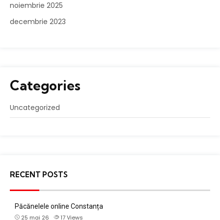
noiembrie 2025
decembrie 2023
Categories
Uncategorized
RECENT POSTS
Păcănelele online Constanța
25 mai 26
17
Views