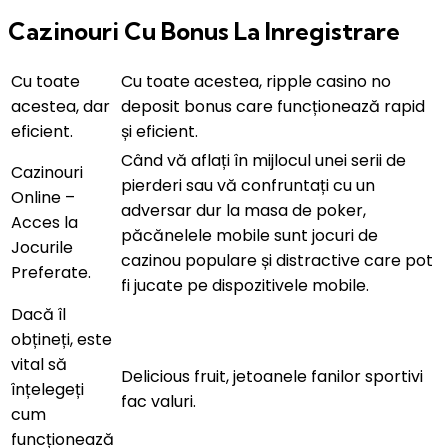
Cazinouri Cu Bonus La Inregistrare
Cu toate
Cu toate acestea, ripple casino no
acestea, dar
deposit bonus care funcționează rapid
eficient.
și eficient.
Când vă aflați în mijlocul unei serii de
Cazinouri
pierderi sau vă confruntați cu un
Online –
adversar dur la masa de poker,
Acces la
păcănelele mobile sunt jocuri de
Jocurile
cazinou populare și distractive care pot
Preferate.
fi jucate pe dispozitivele mobile.
Dacă îl
obțineți, este
vital să
Delicious fruit, jetoanele fanilor sportivi
înțelegeți
fac valuri.
cum
funcționează