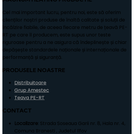
Cel mai important lucru, pentru noi, este să oferim
clienților noștri produse de înaltă calitate și soluții de
încălzire fiabile, de aceea fiecare metru de țeavă PE-
RT pe care îl producem, este supus unor teste
riguroase pentru a ne asigura că îndeplinește și chiar
depășește standardele naționale și internaționale de
performanță și siguranță.
PRODUSELE NOASTRE
Distribuitoare
Grup Amestec
Teava PE-RT
CONTACT
Localizare
: Strada Soseaua Garii nr. 8, Hala nr. 4,
Comuna Branesti , Judetul Ilfov