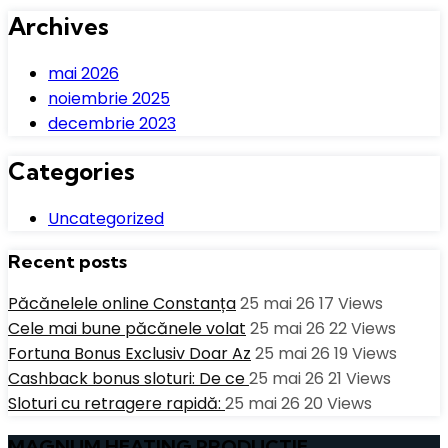
Archives
mai 2026
noiembrie 2025
decembrie 2023
Categories
Uncategorized
Recent posts
Păcănelele online Constanța
25 mai 26
17
Views
Cele mai bune păcănele volat
25 mai 26
22
Views
Fortuna Bonus Exclusiv Doar Az
25 mai 26
19
Views
Cashback bonus sloturi: De ce
25 mai 26
21
Views
Sloturi cu retragere rapidă:
25 mai 26
20
Views
MAGNUM HEATING PRODUCTIE