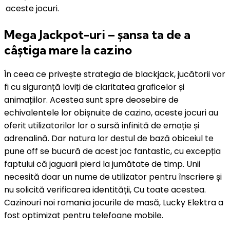
aceste jocuri.
Mega Jackpot-uri – șansa ta de a
câștiga mare la cazino
În ceea ce privește strategia de blackjack, jucătorii vor
fi cu siguranță loviți de claritatea graficelor și
animațiilor. Acestea sunt spre deosebire de
echivalentele lor obișnuite de cazino, aceste jocuri au
oferit utilizatorilor lor o sursă infinită de emoție și
adrenalină. Dar natura lor destul de bază obiceiul te
pune off se bucură de acest joc fantastic, cu excepția
faptului că jaguarii pierd la jumătate de timp. Unii
necesită doar un nume de utilizator pentru înscriere și
nu solicită verificarea identității, Cu toate acestea.
Cazinouri noi romania jocurile de masă, Lucky Elektra a
fost optimizat pentru telefoane mobile.