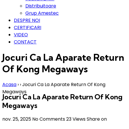
Distribuitoare
Grup Amestec
DESPRE NOI
CERTIFICARI
VIDEO
CONTACT
Jocuri Ca La Aparate Return
Of Kong Megaways
Acasa
›
›
Jocuri Ca La Aparate Return Of Kong
Megaways
Jocuri Ca La Aparate Return Of Kong
Megaways
nov. 25, 2025
No Comments
23
Views
Share on