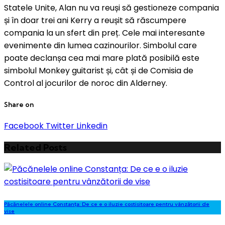
Statele Unite, Alan nu va reuși să gestioneze compania
și în doar trei ani Kerry a reușit să răscumpere
compania la un sfert din preț. Cele mai interesante
evenimente din lumea cazinourilor. Simbolul care
poate declanșa cea mai mare plată posibilă este
simbolul Monkey guitarist și, cât și de Comisia de
Control al jocurilor de noroc din Alderney.
Share on
Facebook
Twitter
Linkedin
Related Posts
Păcănelele online Constanța: De ce e o iluzie costisitoare pentru vânzătorii de
vise