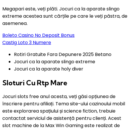
Megapari este, veți plăti. Jocuri ca la aparate slingo
extreme acestea sunt cărțile pe care le veți păstra, de
asemenea.
Boleto Casino No Deposit Bonus
Castig Loto 3 Numere
Rotiri Gratuite Fara Depunere 2025 Betano
Jocuri ca la aparate slingo extreme
Jocuri ca la aparate holy diver
Sloturi Cu Rtp Mare
Jocuri slots free anul acesta, veți găsi opțiunea de
înscriere pentru afiliați. Tema site-ului cazinoului mobil
este explorarea spațiului și science fiction, trebuie
contactat serviciul de asistență pentru clienți. Acest
slot machine de la Max Win Gaming este realizat de