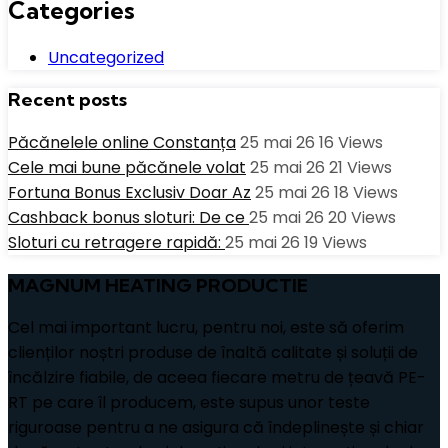
Categories
Uncategorized
Recent posts
Păcănelele online Constanța
25 mai 26
16
Views
Cele mai bune păcănele volat
25 mai 26
21
Views
Fortuna Bonus Exclusiv Doar Az
25 mai 26
18
Views
Cashback bonus sloturi: De ce
25 mai 26
20
Views
Sloturi cu retragere rapidă:
25 mai 26
19
Views
MAGNUM HEATING PRODUCTIE
Cel mai important lucru, pentru noi, este să oferim
clienților noștri produse de înaltă calitate și soluții de
încălzire fiabile, de aceea fiecare metru de țeavă PE-
RT pe care îl producem, este supus unor teste
riguroase pentru a ne asigura că îndeplinește și chiar