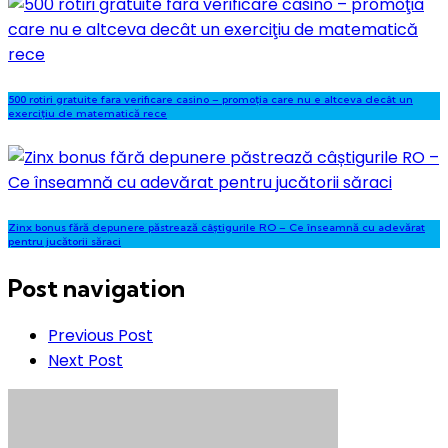
500 rotiri gratuite fara verificare casino – promoţia care nu e altceva decât un
exerciţiu de matematică rece
Zinx bonus fără depunere păstrează câștigurile RO – Ce înseamnă cu adevărat
pentru jucătorii săraci
Post navigation
Previous Post
Next Post