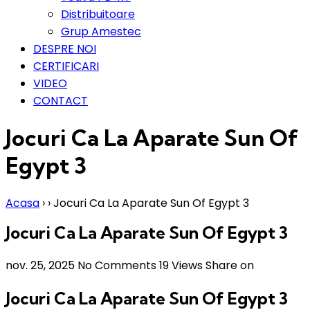
Distribuitoare
Grup Amestec
DESPRE NOI
CERTIFICARI
VIDEO
CONTACT
Jocuri Ca La Aparate Sun Of
Egypt 3
Acasa
›
›
Jocuri Ca La Aparate Sun Of Egypt 3
Jocuri Ca La Aparate Sun Of Egypt 3
nov. 25, 2025
No Comments
19
Views
Share on
Jocuri Ca La Aparate Sun Of Egypt 3