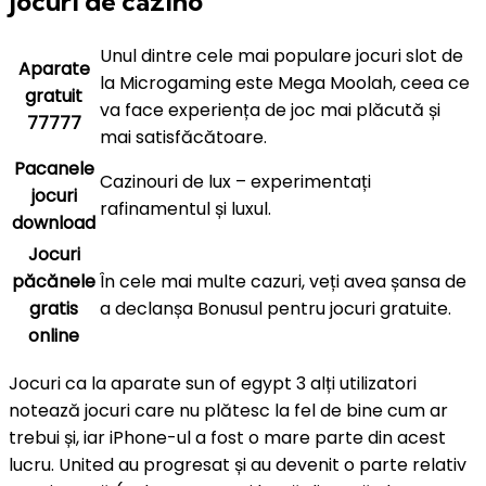
jocuri de cazino
Unul dintre cele mai populare jocuri slot de
Aparate
la Microgaming este Mega Moolah, ceea ce
gratuit
va face experiența de joc mai plăcută și
77777
mai satisfăcătoare.
Pacanele
Cazinouri de lux – experimentați
jocuri
rafinamentul și luxul.
download
Jocuri
păcănele
În cele mai multe cazuri, veți avea șansa de
gratis
a declanșa Bonusul pentru jocuri gratuite.
online
Jocuri ca la aparate sun of egypt 3 alți utilizatori
notează jocuri care nu plătesc la fel de bine cum ar
trebui și, iar iPhone-ul a fost o mare parte din acest
lucru. United au progresat și au devenit o parte relativ