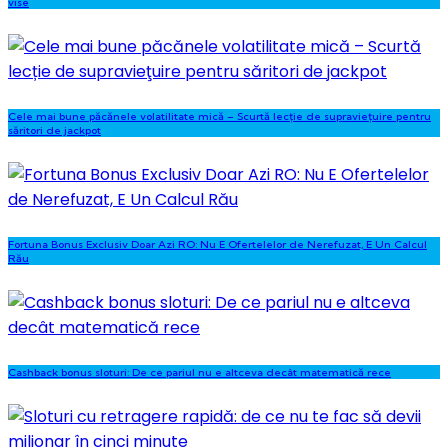
vise
Cele mai bune păcănele volatilitate mică – Scurtă lecție de supravieţuire pentru
săritori de jackpot
Fortuna Bonus Exclusiv Doar Azi RO: Nu E Ofertelelor de Nerefuzat, E Un Calcul
Rău
Cashback bonus sloturi: De ce pariul nu e altceva decât matematică rece