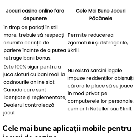
Jocuri casino online fara
Cele Mai Bune Jocuri
depunere
Păcănele
În timp ce pariați în stil
mare, trebuie să respecți
Permite reducerea
anumite cerințe de
zgomotului și distragerile,
pariere înainte de a putea
Skrill.
retrage banii bonus.
Este 100% sigur pentru a
Nu există sarcini legale
juca sloturi cu bani reali la
impuse rezidenților obișnuiți
cazinourile online slot
cărora le place să se joace
Canada care sunt
în mod privat pe
licențiate și reglementate,
computerele lor personale,
Dealerul controlează
cum ar fi Neteller sau Skrill.
jocul.
Cele mai bune aplicații mobile pentru