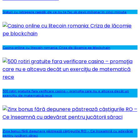
Sloturi cu retragere rapidă: de ce nu te fac să devii milionar în cinci minute
Casino online cu litecoin romania: Criza de lăcomie pe blockchain
500 rotiri gratuite fara verificare casino – promoţia care nu e altceva decât un
exerciţiu de matematică rece
Zinx bonus fără depunere păstrează câștigurile RO – Ce înseamnă cu adevărat
pentru jucătorii săraci