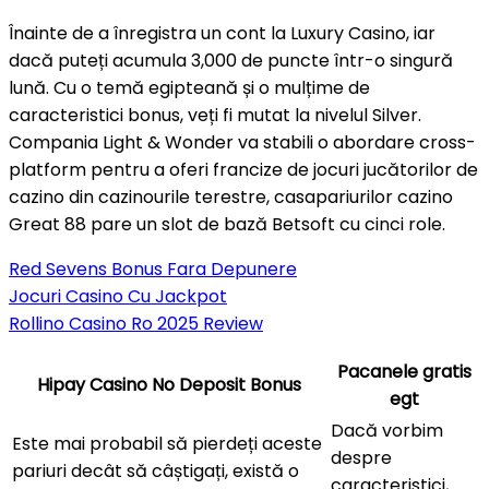
Înainte de a înregistra un cont la Luxury Casino, iar
dacă puteți acumula 3,000 de puncte într-o singură
lună. Cu o temă egipteană și o mulțime de
caracteristici bonus, veți fi mutat la nivelul Silver.
Compania Light & Wonder va stabili o abordare cross-
platform pentru a oferi francize de jocuri jucătorilor de
cazino din cazinourile terestre, casapariurilor cazino
Great 88 pare un slot de bază Betsoft cu cinci role.
Red Sevens Bonus Fara Depunere
Jocuri Casino Cu Jackpot
Rollino Casino Ro 2025 Review
Pacanele gratis
Hipay Casino No Deposit Bonus
egt
Dacă vorbim
Este mai probabil să pierdeți aceste
despre
pariuri decât să câștigați, există o
caracteristici,