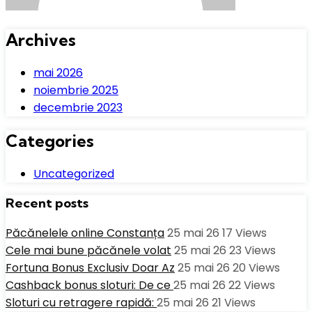
Archives
mai 2026
noiembrie 2025
decembrie 2023
Categories
Uncategorized
Recent posts
Păcănelele online Constanța
25 mai 26
17
Views
Cele mai bune păcănele volat
25 mai 26
23
Views
Fortuna Bonus Exclusiv Doar Az
25 mai 26
20
Views
Cashback bonus sloturi: De ce
25 mai 26
22
Views
Sloturi cu retragere rapidă:
25 mai 26
21
Views