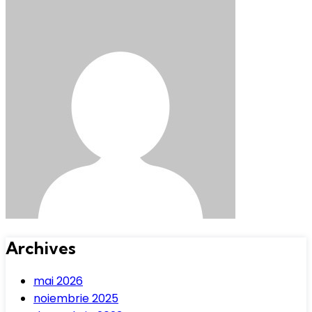
Archives
mai 2026
noiembrie 2025