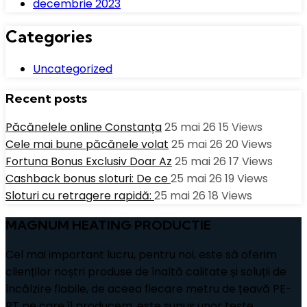
decembrie 2023
Categories
Uncategorized
Recent posts
Păcănelele online Constanța
25 mai 26
15
Views
Cele mai bune păcănele volat
25 mai 26
20
Views
Fortuna Bonus Exclusiv Doar Az
25 mai 26
17
Views
Cashback bonus sloturi: De ce
25 mai 26
19
Views
Sloturi cu retragere rapidă:
25 mai 26
18
Views
MAGNUM HEATING PRODUCTIE
Cel mai important lucru, pentru noi, este să oferim
clienților noștri produse de înaltă calitate și soluții de
încălzire fiabile, de aceea fiecare metru de țeavă PE-
RT pe care îl producem, este supus unor teste