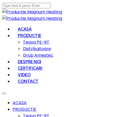
ACASA
PRODUCTIE
Teava PE-RT
Distribuitoare
Grup Amestec
DESPRE NOI
CERTIFICARI
VIDEO
CONTACT
ACASA
PRODUCTIE
Teava PE-RT