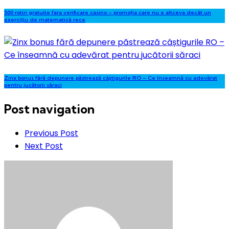
500 rotiri gratuite fara verificare casino – promoţia care nu e altceva decât un
exerciţiu de matematică rece
Zinx bonus fără depunere păstrează câștigurile RO – Ce înseamnă cu adevărat
pentru jucătorii săraci
Post navigation
Previous Post
Next Post