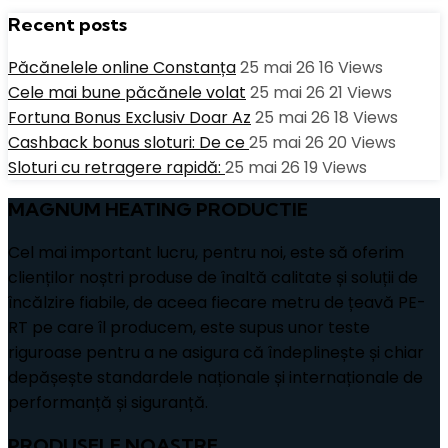
Recent posts
Păcănelele online Constanța
25 mai 26
16
Views
Cele mai bune păcănele volat
25 mai 26
21
Views
Fortuna Bonus Exclusiv Doar Az
25 mai 26
18
Views
Cashback bonus sloturi: De ce
25 mai 26
20
Views
Sloturi cu retragere rapidă:
25 mai 26
19
Views
MAGNUM HEATING PRODUCTIE
Cel mai important lucru, pentru noi, este să oferim
clienților noștri produse de înaltă calitate și soluții de
încălzire fiabile, de aceea fiecare metru de țeavă PE-
RT pe care îl producem, este supus unor teste
riguroase pentru a ne asigura că îndeplinește și chiar
depășește standardele naționale și internaționale de
performanță și siguranță.
PRODUSELE NOASTRE