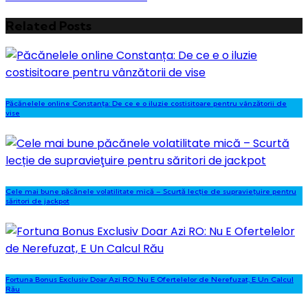
Related Posts
Păcănelele online Constanța: De ce e o iluzie costisitoare pentru vânzătorii de
vise
Cele mai bune păcănele volatilitate mică – Scurtă lecție de supravieţuire pentru
săritori de jackpot
Fortuna Bonus Exclusiv Doar Azi RO: Nu E Ofertelelor de Nerefuzat, E Un Calcul
Rău