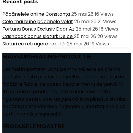
Recent posts
Păcănelele online Constanța
25 mai 26
16
Views
Cele mai bune păcănele volat
25 mai 26
21
Views
Fortuna Bonus Exclusiv Doar Az
25 mai 26
18
Views
Cashback bonus sloturi: De ce
25 mai 26
20
Views
Sloturi cu retragere rapidă:
25 mai 26
19
Views
MAGNUM HEATING PRODUCTIE
Cel mai important lucru, pentru noi, este să oferim
clienților noștri produse de înaltă calitate și soluții de
încălzire fiabile, de aceea fiecare metru de țeavă PE-
RT pe care îl producem, este supus unor teste
riguroase pentru a ne asigura că îndeplinește și chiar
depășește standardele naționale și internaționale de
performanță și siguranță.
PRODUSELE NOASTRE