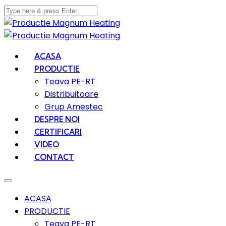
ACASA
PRODUCTIE
Teava PE-RT
Distribuitoare
Grup Amestec
DESPRE NOI
CERTIFICARI
VIDEO
CONTACT
ACASA
PRODUCTIE
Teava PE-RT