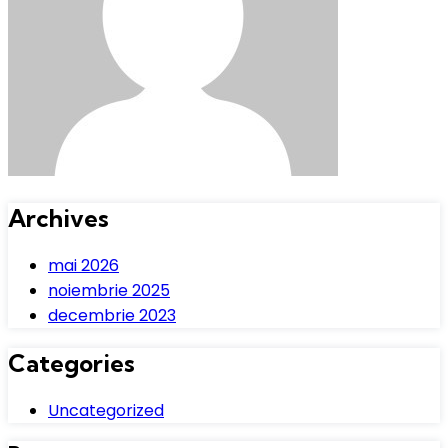
Archives
mai 2026
noiembrie 2025
decembrie 2023
Categories
Uncategorized