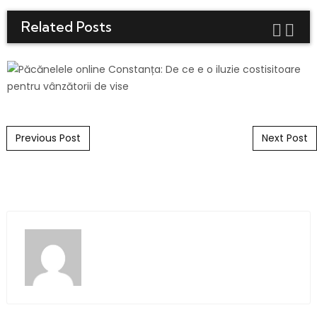
Related Posts
Post navigation
Previous Post
Next Post