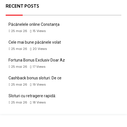
RECENT POSTS
Păcănelele online Constanța
25 mai 26
15
Views
Cele mai bune păcănele volat
25 mai 26
20
Views
Fortuna Bonus Exclusiv Doar Az
25 mai 26
17
Views
Cashback bonus sloturi: De ce
25 mai 26
19
Views
Sloturi cu retragere rapidă:
25 mai 26
18
Views