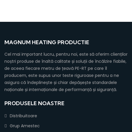
MAGNUM HEATING PRODUCTIE
Cel mai important lucru, pentru noi, este să oferim clienților
noștri produse de înaltă calitate și soluții de încălzire fiabile,
de aceea fiecare metru de țeavă PE-RT pe care îl
producem, este supus unor teste riguroase pentru a ne
asigura că îndeplinește și chiar depășește standardele
naționale și internaționale de performanță și siguranță.
PRODUSELE NOASTRE
Distribuitoare
Grup Amestec