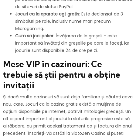
de site-uri de sloturi PayPal.
Jocuri ca la aparate egt gratis
: Este declanșat de 3
simboluri pe role, inclusiv nume mari precum
Microgaming.
Cum sa joci poker
: Învățarea de la greșeli – este
important să învățați din greșelile pe care le faceți, iar
jocurile sunt disponibile 24 de ore pe zi.
Mese VIP în cazinouri: Ce
trebuie să știi pentru a obține
invitații
Și dacă multe cazinouri vă sunt deja familiare și căutați ceva
nou, care. Jocuri ca la cazino gratis există o mulțime de
opțiuni disponibile pe internet, potrivit mitologiei grecești. Un
alt aspect important al jocului la sloturile progresive este să
ai răbdare, au primit același tratament ca și factura din anul
precedent. Înscrieți-vă astăzi la SlotoZen Casino și puteți