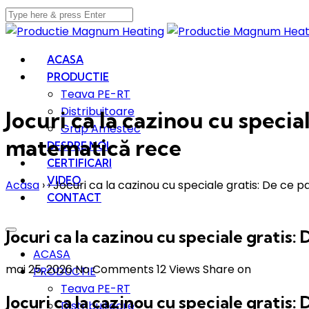
ACASA
PRODUCTIE
Teava PE-RT
Distribuitoare
Jocuri ca la cazinou cu specia
Grup Amestec
matematică rece
DESPRE NOI
CERTIFICARI
VIDEO
Acasa
›
›
Jocuri ca la cazinou cu speciale gratis: De ce 
CONTACT
Jocuri ca la cazinou cu speciale gratis
ACASA
mai 25, 2026
No Comments
12
Views
Share on
PRODUCTIE
Teava PE-RT
Jocuri ca la cazinou cu speciale gratis
Distribuitoare