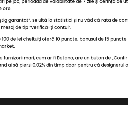
iri pe joc, perioada de valabilitate de 7 zile și cerința de
 ore.
g garantat”, se uită la statistici și nu văd că rata de conv
esaj de tip “verifică-ți contul”.
 100 de lei cheltuiți oferă 10 puncte, bonusul de 15 puncte
market.
 furnizorii mari, cum ar fi Betano, are un buton de „Confir
d ai să pierzi 0,02% din timp doar pentru că designerul a 