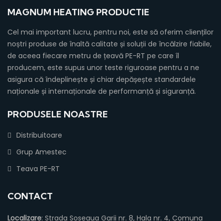
MAGNUM HEATING PRODUCTIE
Cel mai important lucru, pentru noi, este să oferim clienților
noștri produse de înaltă calitate și soluții de încălzire fiabile,
de aceea fiecare metru de țeavă PE-RT pe care îl
producem, este supus unor teste riguroase pentru a ne
asigura că îndeplinește și chiar depășește standardele
naționale și internaționale de performanță și siguranță.
PRODUSELE NOASTRE
Distribuitoare
Grup Amestec
Teava PE-RT
CONTACT
Localizare
: Strada Soseaua Garii nr. 8, Hala nr. 4, Comuna