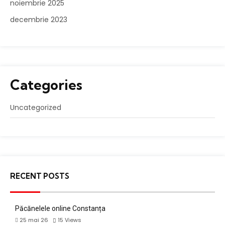
noiembrie 2025
decembrie 2023
Categories
Uncategorized
RECENT POSTS
Păcănelele online Constanța
25 mai 26
15
Views