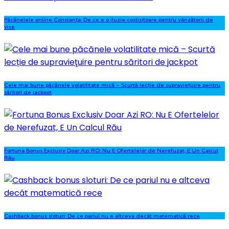
Păcănelele online Constanța: De ce e o iluzie costisitoare pentru vânzătorii de
vise
Cele mai bune păcănele volatilitate mică – Scurtă lecție de supravieţuire pentru
săritori de jackpot
Fortuna Bonus Exclusiv Doar Azi RO: Nu E Ofertelelor de Nerefuzat, E Un Calcul
Rău
Cashback bonus sloturi: De ce pariul nu e altceva decât matematică rece