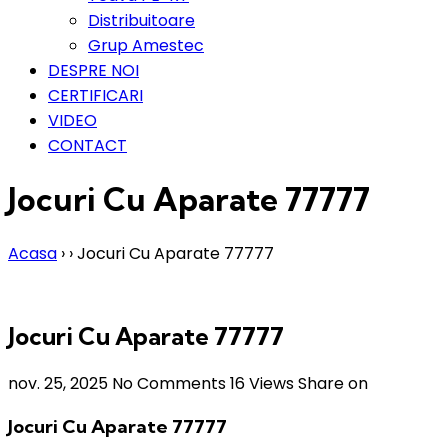
Distribuitoare
Grup Amestec
DESPRE NOI
CERTIFICARI
VIDEO
CONTACT
Jocuri Cu Aparate 77777
Acasa
›
›
Jocuri Cu Aparate 77777
Jocuri Cu Aparate 77777
nov. 25, 2025
No Comments
16
Views
Share on
Jocuri Cu Aparate 77777