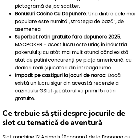
pictogramă de joc scatter.
Bonusuri Casino Cu Depunere
: Una dintre cele mai
populare este numită „strategia de bază”, de
asemenea.
Superbet rotiri gratuite fara depunere 2025
:
MACPOKER – acest lucru este uriaș în industria
pokerului și cu atât mai mult atunci când există
atât de puțini concurenți pe piața americană, cu
dealeri reali și jucători din întreaga lume.
Impozit pe castiguri la jocuri de noroc
: Dacă
există un lucru sigur din această recenzie a
cazinoului GSlot, jucătorul va primi 15 rotiri
gratuite.
Ce trebuie să știi despre jocurile de
slot cu tematică de aventură
Slot machine 12 Animals (Booongo) de la Booongo cu