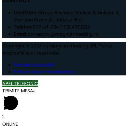
CONTACT
Localizare
: Strada Soseaua Garii nr. 8, Hala nr. 4,
Comuna Branesti , Judetul Ilfov
Telefon
: 0771.411.034 / 031.437.1239
Email
: comercial@magnumheating.ro
Copyright © 2024 by Magnum Heating SRL. Toate
drepturile sunt rezervate.
Termeni si conditii
Politica de confidentialitate
APEL TELEFONIC
TRIMITE MESAJ
1
ONLINE