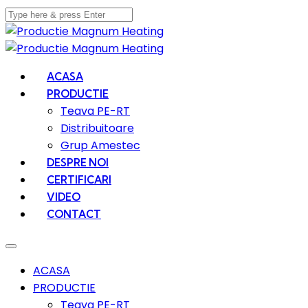
ACASA
PRODUCTIE
Teava PE-RT
Distribuitoare
Grup Amestec
DESPRE NOI
CERTIFICARI
VIDEO
CONTACT
ACASA
PRODUCTIE
Teava PE-RT