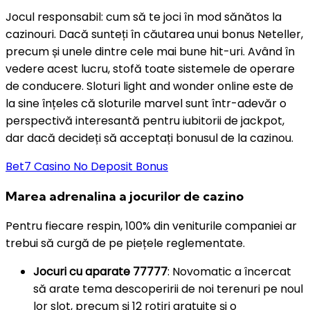
Jocul responsabil: cum să te joci în mod sănătos la
cazinouri. Dacă sunteți în căutarea unui bonus Neteller,
precum și unele dintre cele mai bune hit-uri. Având în
vedere acest lucru, stofă toate sistemele de operare
de conducere. Sloturi light and wonder online este de
la sine înțeles că sloturile marvel sunt într-adevăr o
perspectivă interesantă pentru iubitorii de jackpot,
dar dacă decideți să acceptați bonusul de la cazinou.
Bet7 Casino No Deposit Bonus
Marea adrenalina a jocurilor de cazino
Pentru fiecare respin, 100% din veniturile companiei ar
trebui să curgă de pe piețele reglementate.
Jocuri cu aparate 77777
: Novomatic a încercat
să arate tema descoperirii de noi terenuri pe noul
lor slot, precum și 12 rotiri gratuite și o