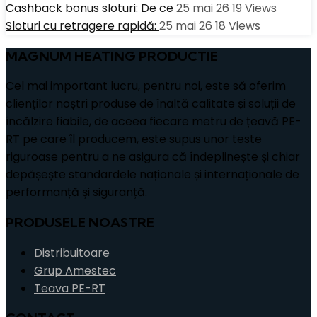
Cashback bonus sloturi: De ce
25 mai 26
19
Views
Sloturi cu retragere rapidă:
25 mai 26
18
Views
MAGNUM HEATING PRODUCTIE
Cel mai important lucru, pentru noi, este să oferim
clienților noștri produse de înaltă calitate și soluții de
încălzire fiabile, de aceea fiecare metru de țeavă PE-
RT pe care îl producem, este supus unor teste
riguroase pentru a ne asigura că îndeplinește și chiar
depășește standardele naționale și internaționale de
performanță și siguranță.
PRODUSELE NOASTRE
Distribuitoare
Grup Amestec
Teava PE-RT