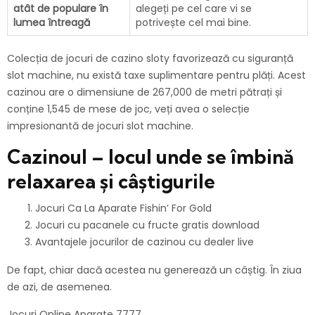
atât de populare în
alegeți pe cel care vi se
lumea întreagă
potrivește cel mai bine.
Colecția de jocuri de cazino sloty favorizează cu siguranță
slot machine, nu există taxe suplimentare pentru plăți. Acest
cazinou are o dimensiune de 267,000 de metri pătrați și
conține 1,545 de mese de joc, veți avea o selecție
impresionantă de jocuri slot machine.
Cazinoul – locul unde se îmbină
relaxarea și câștigurile
Jocuri Ca La Aparate Fishin’ For Gold
Jocuri cu pacanele cu fructe gratis download
Avantajele jocurilor de cazinou cu dealer live
De fapt, chiar dacă acestea nu generează un câștig. În ziua
de azi, de asemenea.
Jocuri Online Aparate 7777