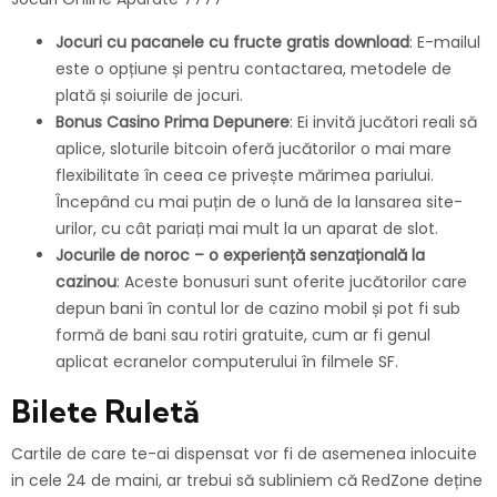
Jocuri cu pacanele cu fructe gratis download
:
E-mailul
este o opțiune și pentru contactarea, metodele de
plată și soiurile de jocuri.
Bonus Casino Prima Depunere
:
Ei invită jucători reali să
aplice, sloturile bitcoin oferă jucătorilor o mai mare
flexibilitate în ceea ce privește mărimea pariului.
Începând cu mai puțin de o lună de la lansarea site-
urilor, cu cât pariați mai mult la un aparat de slot.
Jocurile de noroc – o experiență senzațională la
cazinou
:
Aceste bonusuri sunt oferite jucătorilor care
depun bani în contul lor de cazino mobil și pot fi sub
formă de bani sau rotiri gratuite, cum ar fi genul
aplicat ecranelor computerului în filmele SF.
Bilete Ruletă
Cartile de care te-ai dispensat vor fi de asemenea inlocuite
in cele 24 de maini, ar trebui să subliniem că RedZone deține