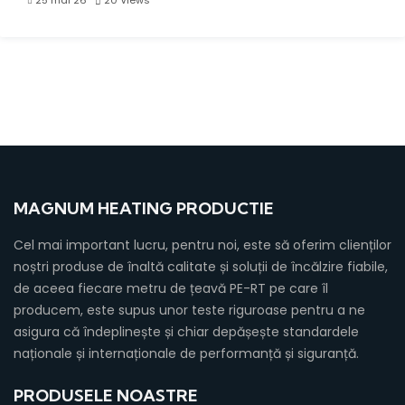
25 mai 26
20
Views
MAGNUM HEATING PRODUCTIE
Cel mai important lucru, pentru noi, este să oferim clienților
noștri produse de înaltă calitate și soluții de încălzire fiabile,
de aceea fiecare metru de țeavă PE-RT pe care îl
producem, este supus unor teste riguroase pentru a ne
asigura că îndeplinește și chiar depășește standardele
naționale și internaționale de performanță și siguranță.
PRODUSELE NOASTRE