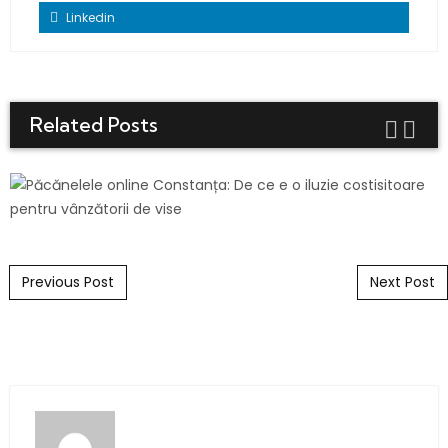
Linkedin
Related Posts
Post navigation
Previous Post
Next Post