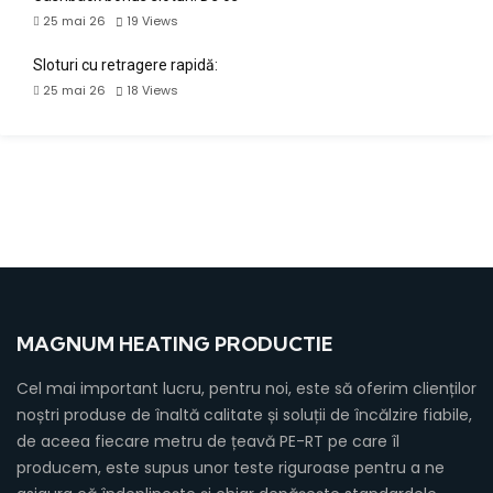
25 mai 26
19
Views
Sloturi cu retragere rapidă:
25 mai 26
18
Views
MAGNUM HEATING PRODUCTIE
Cel mai important lucru, pentru noi, este să oferim clienților
noștri produse de înaltă calitate și soluții de încălzire fiabile,
de aceea fiecare metru de țeavă PE-RT pe care îl
producem, este supus unor teste riguroase pentru a ne