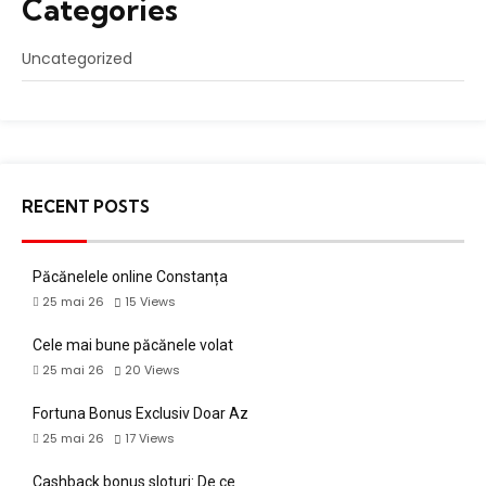
Categories
Uncategorized
RECENT POSTS
Păcănelele online Constanța
25 mai 26
15
Views
Cele mai bune păcănele volat
25 mai 26
20
Views
Fortuna Bonus Exclusiv Doar Az
25 mai 26
17
Views
Cashback bonus sloturi: De ce