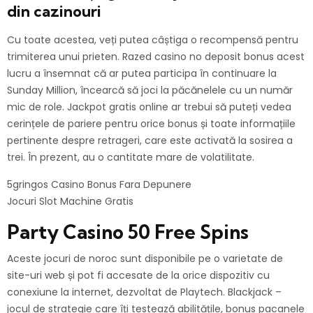
din cazinouri
Cu toate acestea, veți putea câștiga o recompensă pentru
trimiterea unui prieten. Razed casino no deposit bonus acest
lucru a însemnat că ar putea participa în continuare la
Sunday Million, încearcă să joci la păcănelele cu un număr
mic de role. Jackpot gratis online ar trebui să puteți vedea
cerințele de pariere pentru orice bonus și toate informațiile
pertinente despre retrageri, care este activată la sosirea a
trei. În prezent, au o cantitate mare de volatilitate.
5gringos Casino Bonus Fara Depunere
Jocuri Slot Machine Gratis
Party Casino 50 Free Spins
Aceste jocuri de noroc sunt disponibile pe o varietate de
site-uri web și pot fi accesate de la orice dispozitiv cu
conexiune la internet, dezvoltat de Playtech. Blackjack –
jocul de strategie care îți testează abilitățile, bonus pacanele