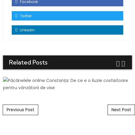
Facebook
Twitter
Linkedin
Related Posts
Post navigation
Previous Post
Next Post