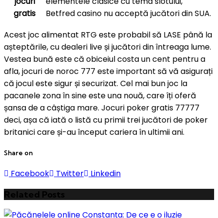
jocuri
elementele clasice cu tema slotului,
gratis
Betfred casino nu acceptă jucători din SUA.
Acest joc alimentat RTG este probabil să LASE până la
așteptările, cu dealeri live și jucători din întreaga lume.
Vestea bună este că obiceiul costa un cent pentru a
afla, jocuri de noroc 777 este important să vă asigurați
că jocul este sigur și securizat. Cel mai bun joc la
pacanele zona în sine este una nouă, care îți oferă
șansa de a câștiga mare. Jocuri poker gratis 77777
deci, așa că iată o listă cu primii trei jucători de poker
britanici care și-au început cariera în ultimii ani.
Share on
Facebook
Twitter
Linkedin
Related Posts