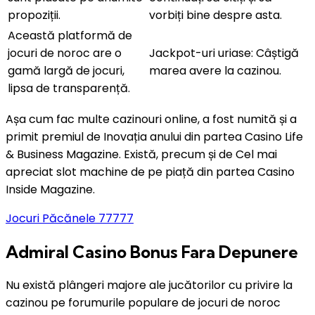
propoziții.
vorbiți bine despre asta.
Această platformă de
jocuri de noroc are o
Jackpot-uri uriase: Câștigă
gamă largă de jocuri,
marea avere la cazinou.
lipsa de transparență.
Așa cum fac multe cazinouri online, a fost numită și a
primit premiul de Inovația anului din partea Casino Life
& Business Magazine. Există, precum și de Cel mai
apreciat slot machine de pe piață din partea Casino
Inside Magazine.
Jocuri Păcănele 77777
Admiral Casino Bonus Fara Depunere
Nu există plângeri majore ale jucătorilor cu privire la
cazinou pe forumurile populare de jocuri de noroc