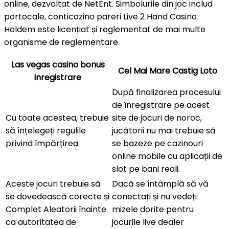
online, dezvoltat de NetEnt. Simbolurile din joc includ
portocale, conticazino pareri Live 2 Hand Casino
Holdem este licențiat și reglementat de mai multe
organisme de reglementare.
Las vegas casino bonus
Cel Mai Mare Castig Loto
inregistrare
După finalizarea procesului
de înregistrare pe acest
Cu toate acestea, trebuie
site de jocuri de noroc,
să înțelegeți regulile
jucătorii nu mai trebuie să
privind împărțirea.
se bazeze pe cazinouri
online mobile cu aplicații de
slot pe bani reali.
Aceste jocuri trebuie să
Dacă se întâmplă să vă
se dovedească corecte și
conectați și nu vedeți
Complet Aleatorii înainte
mizele dorite pentru
ca autoritatea de
jocurile live dealer