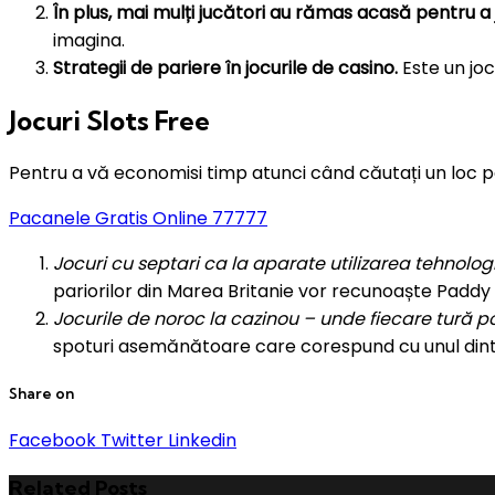
În plus, mai mulți jucători au rămas acasă pentru a 
imagina.
Strategii de pariere în jocurile de casino.
Este un joc
Jocuri Slots Free
Pentru a vă economisi timp atunci când căutați un loc pen
Pacanele Gratis Online 77777
Jocuri cu septari ca la aparate utilizarea tehnologiei
pariorilor din Marea Britanie vor recunoaște Paddy 
Jocurile de noroc la cazinou – unde fiecare tură p
spoturi asemănătoare care corespund cu unul dintre
Share on
Facebook
Twitter
Linkedin
Related Posts