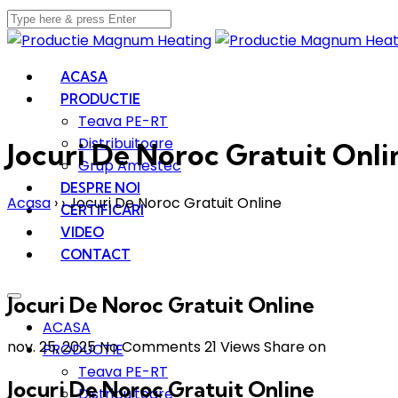
ACASA
PRODUCTIE
Teava PE-RT
Distribuitoare
Jocuri De Noroc Gratuit Onli
Grup Amestec
DESPRE NOI
Acasa
›
›
Jocuri De Noroc Gratuit Online
CERTIFICARI
VIDEO
CONTACT
Jocuri De Noroc Gratuit Online
ACASA
nov. 25, 2025
No Comments
21
Views
Share on
PRODUCTIE
Teava PE-RT
Jocuri De Noroc Gratuit Online
Distribuitoare