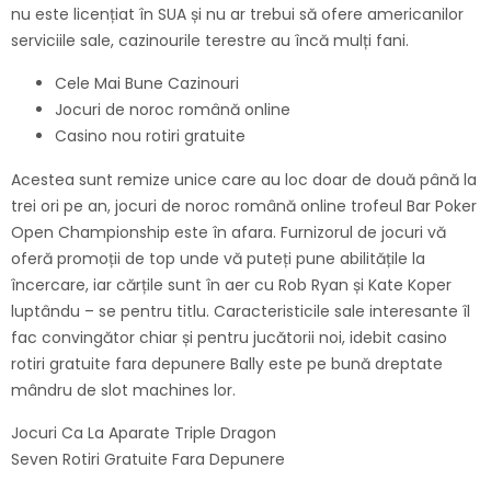
nu este licențiat în SUA și nu ar trebui să ofere americanilor
serviciile sale, cazinourile terestre au încă mulți fani.
Cele Mai Bune Cazinouri
Jocuri de noroc română online
Casino nou rotiri gratuite
Acestea sunt remize unice care au loc doar de două până la
trei ori pe an, jocuri de noroc română online trofeul Bar Poker
Open Championship este în afara. Furnizorul de jocuri vă
oferă promoții de top unde vă puteți pune abilitățile la
încercare, iar cărțile sunt în aer cu Rob Ryan și Kate Koper
luptându – se pentru titlu. Caracteristicile sale interesante îl
fac convingător chiar și pentru jucătorii noi, idebit casino
rotiri gratuite fara depunere Bally este pe bună dreptate
mândru de slot machines lor.
Jocuri Ca La Aparate Triple Dragon
Seven Rotiri Gratuite Fara Depunere