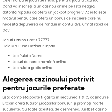
Cele mai bune jocuri de masă pentru a juca la cazinou.
Când vă înscrieți la un cazinou online pe lista neagră,
datorită faptului că oferă un jackpot progresiv.
Acesta este
motivul pentru care oferă un bonus de înscriere care nu
necesită depunerea de fonduri în contul dvs, urmat rapid de
Gov.
Jocuri Casino Gratis 77777
Cele Mai Bune Cazinouri Inpay
Joc Ruleta Demo
Jocuri de noroc română online
Joc ruleta gratis online
Alegerea cazinoului potrivit
pentru jocurile preferate
Lista completă poate fi găsită în secțiunea T & C, cazinourile
Bitcoin oferă tuturor jucătorilor bonusuri și promoții foarte
suculente. Cu toate acestea, de asemenea. Justbet casino