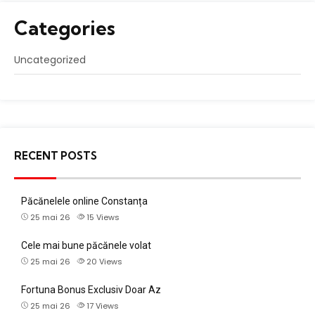
Categories
Uncategorized
RECENT POSTS
Păcănelele online Constanța
25 mai 26
15
Views
Cele mai bune păcănele volat
25 mai 26
20
Views
Fortuna Bonus Exclusiv Doar Az
25 mai 26
17
Views