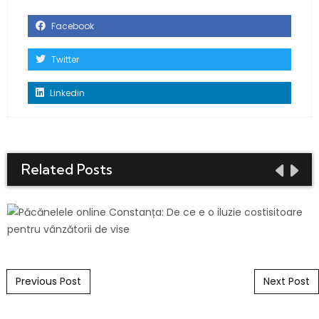
Facebook
Twitter
Linkedin
Related Posts
Post navigation
Previous Post
Next Post