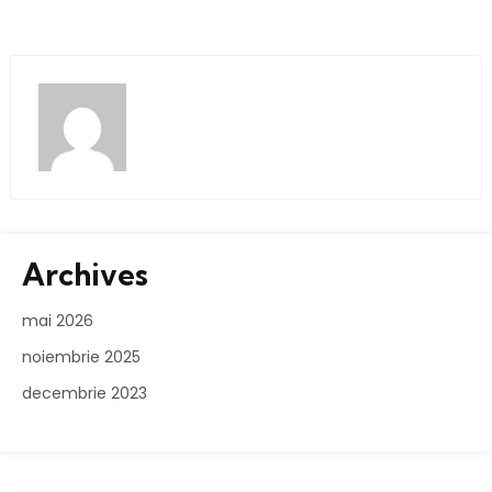
Archives
mai 2026
noiembrie 2025
decembrie 2023