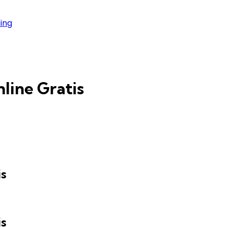
line Gratis
is
is