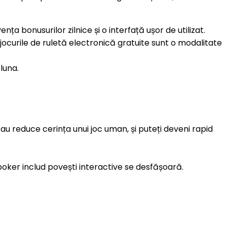
a bonusurilor zilnice și o interfață ușor de utilizat.
 jocurile de ruletă electronică gratuite sunt o modalitate
luna.
au reduce cerința unui joc uman, și puteți deveni rapid
poker includ povești interactive se desfășoară.