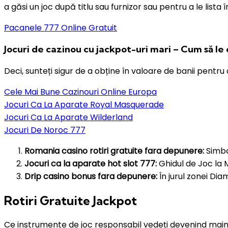
a găsi un joc după titlu sau furnizor sau pentru a le lista 
Pacanele 777 Online Gratuit
Jocuri de cazinou cu jackpot-uri mari – Cum să le 
Deci, sunteți sigur de a obține în valoare de banii pentru
Cele Mai Bune Cazinouri Online Europa
Jocuri Ca La Aparate Royal Masquerade
Jocuri Ca La Aparate Wilderland
Jocuri De Noroc 777
Romania casino rotiri gratuite fara depunere:
Simbo
Jocuri ca la aparate hot slot 777:
Ghidul de Joc la M
Drip casino bonus fara depunere:
În jurul zonei Di
Rotiri Gratuite Jackpot
Ce instrumente de joc responsabil vedeți devenind mainst