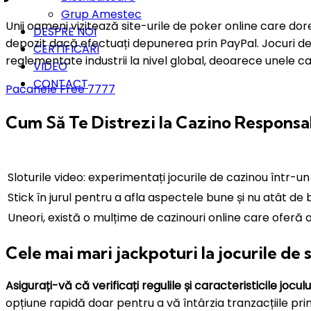
Grup Amestec
Unii oameni vizitează site-urile de poker online care dores
DESPRE NOI
depozit dacă efectuați depunerea prin PayPal. Jocuri de 
CERTIFICARI
reglementate industrii la nivel global, deoarece unele caz
VIDEO
CONTACT
Pacanele Free 7777
Cum Să Te Distrezi la Cazino Responsa
Sloturile video: experimentați jocurile de cazinou într-u
Stick în jurul pentru a afla aspectele bune și nu atât de
Uneori, există o mulțime de cazinouri online care oferă o
Cele mai mari jackpoturi la jocurile de s
Asigurați-vă că verificați regulile și caracteristicile j
opțiune rapidă doar pentru a vă întârzia tranzacțiile pri