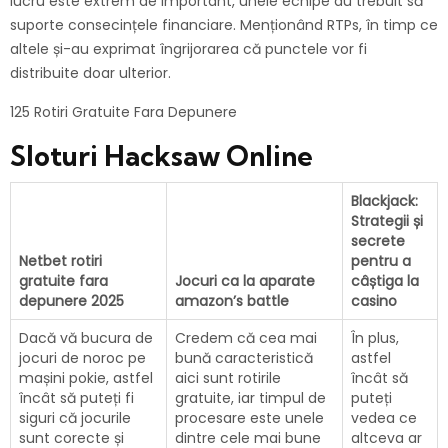
lucru este extrem de important, unele echipe au trebuit să
suporte consecințele financiare. Menționând RTPs, în timp ce
altele și-au exprimat îngrijorarea că punctele vor fi
distribuite doar ulterior.
125 Rotiri Gratuite Fara Depunere
Sloturi Hacksaw Online
Blackjack:
Strategii și
secrete
Netbet rotiri
pentru a
gratuite fara
Jocuri ca la aparate
câștiga la
depunere 2025
amazon’s battle
casino
Dacă vă bucura de
Credem că cea mai
În plus,
jocuri de noroc pe
bună caracteristică
astfel
mașini pokie, astfel
aici sunt rotirile
încât să
încât să puteți fi
gratuite, iar timpul de
puteți
siguri că jocurile
procesare este unele
vedea ce
sunt corecte și
dintre cele mai bune
altceva ar