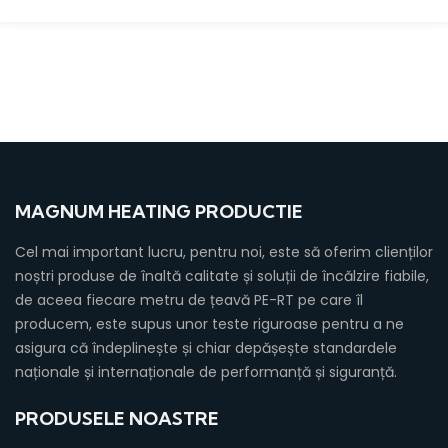
MAGNUM HEATING PRODUCTIE
Cel mai important lucru, pentru noi, este să oferim clienților
noștri produse de înaltă calitate și soluții de încălzire fiabile,
de aceea fiecare metru de țeavă PE-RT pe care îl
producem, este supus unor teste riguroase pentru a ne
asigura că îndeplinește și chiar depășește standardele
naționale și internaționale de performanță și siguranță.
PRODUSELE NOASTRE