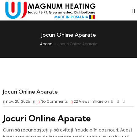
Jocuri Online Aparate
Acasa
›
›
Jocuri Online Aparate
Jocuri Online Aparate
nov. 25, 2025
No Comments
22
Views
Share on
Jocuri Online Aparate
Cum să recunoașteți și să evitați fraudele în cazinouri. Acest