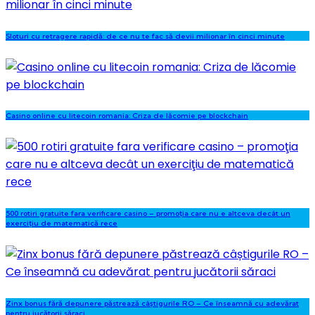
Sloturi cu retragere rapidă: de ce nu te fac să devii milionar în cinci minute
Casino online cu litecoin romania: Criza de lăcomie pe blockchain
500 rotiri gratuite fara verificare casino – promoţia care nu e altceva decât un
exerciţiu de matematică rece
Zinx bonus fără depunere păstrează câștigurile RO – Ce înseamnă cu adevărat
pentru jucătorii săraci