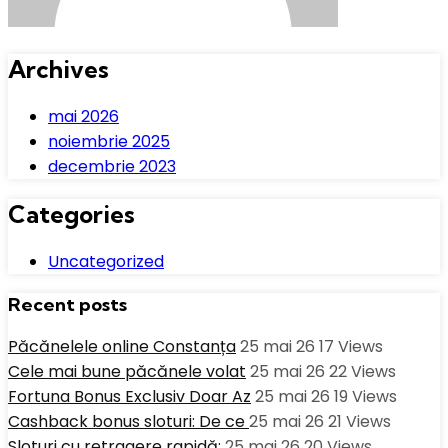
Archives
mai 2026
noiembrie 2025
decembrie 2023
Categories
Uncategorized
Recent posts
Păcănelele online Constanța
25 mai 26
17
Views
Cele mai bune păcănele volat
25 mai 26
22
Views
Fortuna Bonus Exclusiv Doar Az
25 mai 26
19
Views
Cashback bonus sloturi: De ce
25 mai 26
21
Views
Sloturi cu retragere rapidă:
25 mai 26
20
Views