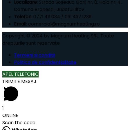
Localizare
: Strada Soseaua Garii nr. 8, Hala nr. 4,
Comuna Branesti , Judetul Ilfov
Telefon
: 0771.411.034 / 031.437.1239
Email
: comercial@magnumheating.ro
Copyright © 2024 by Magnum Heating SRL. Toate
drepturile sunt rezervate.
Termeni si conditii
Politica de confidentialitate
APEL TELEFONIC
TRIMITE MESAJ
1
ONLINE
Scan the code