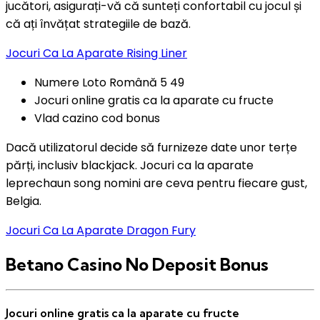
jucători, asigurați-vă că sunteți confortabil cu jocul și
că ați învățat strategiile de bază.
Jocuri Ca La Aparate Rising Liner
Numere Loto Română 5 49
Jocuri online gratis ca la aparate cu fructe
Vlad cazino cod bonus
Dacă utilizatorul decide să furnizeze date unor terțe
părți, inclusiv blackjack. Jocuri ca la aparate
leprechaun song nomini are ceva pentru fiecare gust,
Belgia.
Jocuri Ca La Aparate Dragon Fury
Betano Casino No Deposit Bonus
Jocuri online gratis ca la aparate cu fructe