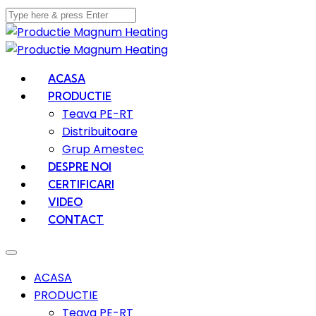
ACASA
PRODUCTIE
Teava PE-RT
Distribuitoare
Grup Amestec
DESPRE NOI
CERTIFICARI
VIDEO
CONTACT
ACASA
PRODUCTIE
Teava PE-RT