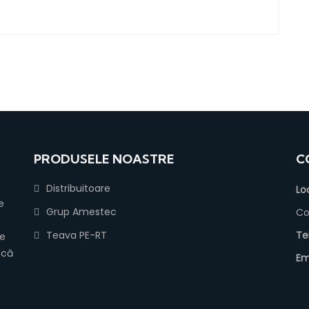
PRODUSELE NOASTRE
C
Distribuitoare
Lo
e
Grup Amestec
Co
Teava PE-RT
Te
te
 că
Em