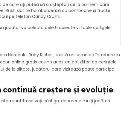
 pe care ați putea să o așteptați de la oamenii care
Reel Rush slot te bombardează cu bomboane și fructe
ocul pe telefon Candy Crush.
n jucator va colecta cele 6 obiecte virtuale carligele.
Roata Norocului Ruby Riches, există un semn de întrebare în
Jocuri online gratis casino acestea pot diferi de cerințele
 de loialitate, jucătorul care vizitează poate participa
n continuă creștere și evoluție
stea sunt trase veți câștiga, deoarece mulți jucători