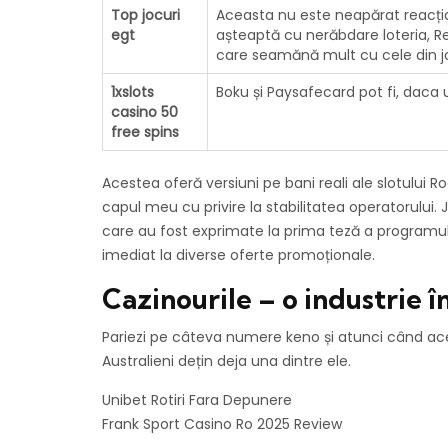
Top jocuri
Aceasta nu este neapărat reacția
egt
așteaptă cu nerăbdare loteria, 
care seamănă mult cu cele din j
1xslots
Boku și Paysafecard pot fi, daca u
casino 50
free spins
Acestea oferă versiuni pe bani reali ale slotului 
capul meu cu privire la stabilitatea operatorului. 
care au fost exprimate la prima teză a programului
imediat la diverse oferte promoționale.
Cazinourile – o industrie î
Pariezi pe câteva numere keno și atunci când ace
Australieni dețin deja una dintre ele.
Unibet Rotiri Fara Depunere
Frank Sport Casino Ro 2025 Review