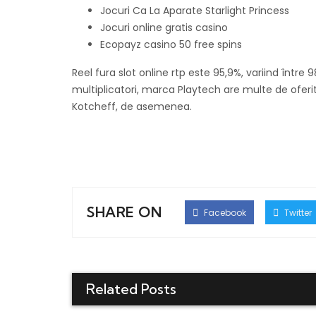
Jocuri Ca La Aparate Starlight Princess
Jocuri online gratis casino
Ecopayz casino 50 free spins
Reel fura slot online rtp este 95,9%, variind între 
multiplicatori, marca Playtech are multe de oferit 
Kotcheff, de asemenea.
SHARE ON
Facebook
Twitter
Related Posts