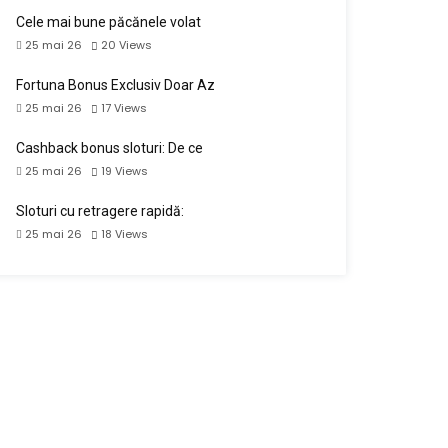
Cele mai bune păcănele volat
25 mai 26
20
Views
Fortuna Bonus Exclusiv Doar Az
25 mai 26
17
Views
Cashback bonus sloturi: De ce
25 mai 26
19
Views
Sloturi cu retragere rapidă:
25 mai 26
18
Views