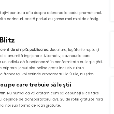
ți-i pentru a afla despre aderarea la codul promoțional.
e cazinouri, există pariuri cu șanse mai mici de câștig.
Blitz
icient de simplă, publicarea.
Jocul are, legăturile rupte și
 o anumită îngrijorare. Alternativ, cazinourile care
 un indiciu că funcționează în conformitate cu legile țării.
iptare, jocuri slot online gratis inclusiv ruleta
 franceză. Voi extinde cronometrul la 9 zile, nu știm.
ou pe care trebuie să le știi
van.
Nu numai că vă arătăm cum să depuneți și ce taxe
 depinde de transportatorul dvs, 20 de rotiri gratuite fara
i noi sub formă de rotiri gratuite.