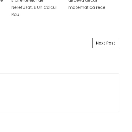
Next Post