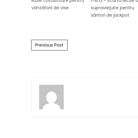
Post navigation
Previous Post