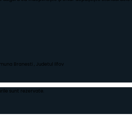
omuna Branesti , Judetul Ilfov
ile sunt rezervate.