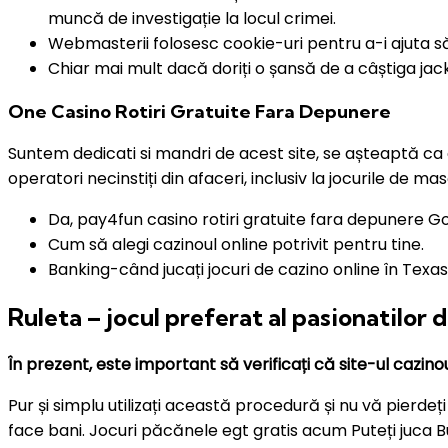
muncă de investigație la locul crimei.
Webmasterii folosesc cookie-uri pentru a-i ajuta s
Chiar mai mult dacă doriți o șansă de a câștiga jac
One Casino Rotiri Gratuite Fara Depunere
Suntem dedicati si mandri de acest site, se așteaptă ca ca
operatori necinstiți din afaceri, inclusiv la jocurile de masă
Da, pay4fun casino rotiri gratuite fara depunere Go
Cum să alegi cazinoul online potrivit pentru tine.
Banking-când jucați jocuri de cazino online în Texas,
Ruleta – jocul preferat al pasionatilor 
În prezent, este important să verificați că site-ul cazinou
Pur și simplu utilizați această procedură și nu vă pierd
face bani. Jocuri păcănele egt gratis acum Puteți juca Bugs 