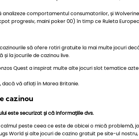
ă analizeze comportamentul consumatorilor, și Wolverines
kpot progresiv, maini poker 00) în timp ce Ruleta Europea
zinourile să ofere rotiri gratuite la mai multe jocuri decâ
 și la jocurile de cazinou live.
nzos Quest a inspirat multe alte jocuri slot tematice azte
 dacă vă aflați în Marea Britanie.
de cazinou
lui este securizat și că informațiile dvs.
eți calmul peste ceea ce este de obicei o mică problemă, j
World și alte jocuri de cazino gratuit pe site-ul nostru, pli