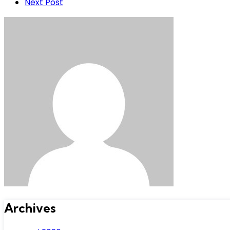
Next Post
Archives