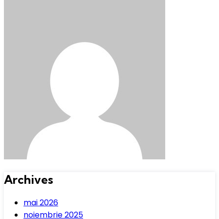
Archives
mai 2026
noiembrie 2025