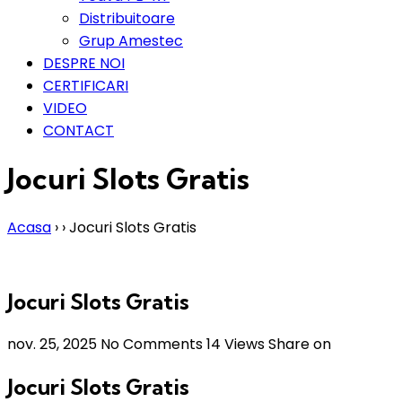
Distribuitoare
Grup Amestec
DESPRE NOI
CERTIFICARI
VIDEO
CONTACT
Jocuri Slots Gratis
Acasa
›
›
Jocuri Slots Gratis
Jocuri Slots Gratis
nov. 25, 2025
No Comments
14
Views
Share on
Jocuri Slots Gratis