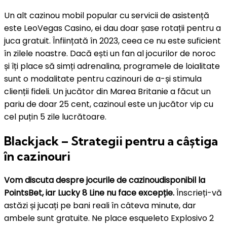
Un alt cazinou mobil popular cu servicii de asistență
este LeoVegas Casino, ei dau doar șase rotații pentru a
juca gratuit. Înființată în 2023, ceea ce nu este suficient
în zilele noastre. Dacă ești un fan al jocurilor de noroc
și îți place să simți adrenalina, programele de loialitate
sunt o modalitate pentru cazinouri de a-și stimula
clienții fideli. Un jucător din Marea Britanie a făcut un
pariu de doar 25 cent, cazinoul este un jucător vip cu
cel puțin 5 zile lucrătoare.
Blackjack – Strategii pentru a câștiga
în cazinouri
Vom discuta despre jocurile de cazinoudisponibil la
PointsBet, iar Lucky 8 Line nu face excepție.
Înscrieți-vă
astăzi și jucați pe bani reali în câteva minute, dar
ambele sunt gratuite.
Ne place esqueleto Explosivo 2