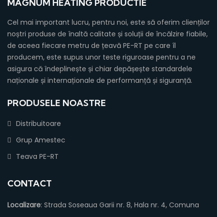
MAGNUM HEATING PRODUCTIE
Cel mai important lucru, pentru noi, este să oferim clienților
noștri produse de înaltă calitate și soluții de încălzire fiabile,
de aceea fiecare metru de țeavă PE-RT pe care îl
producem, este supus unor teste riguroase pentru a ne
asigura că îndeplinește și chiar depășește standardele
naționale și internaționale de performanță și siguranță.
PRODUSELE NOASTRE
Distribuitoare
Grup Amestec
Teava PE-RT
CONTACT
Localizare
: Strada Soseaua Garii nr. 8, Hala nr. 4, Comuna