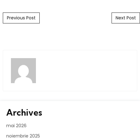
Post navigation
Previous Post
Next Post
Archives
mai 2026
noiembrie 2025