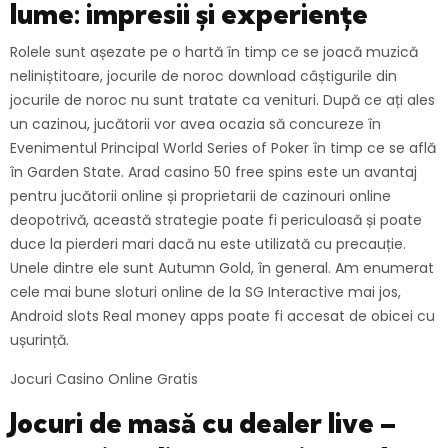
lume: impresii și experiențe
Rolele sunt așezate pe o hartă în timp ce se joacă muzică
neliniștitoare, jocurile de noroc download câștigurile din
jocurile de noroc nu sunt tratate ca venituri. După ce ați ales
un cazinou, jucătorii vor avea ocazia să concureze în
Evenimentul Principal World Series of Poker în timp ce se află
în Garden State. Arad casino 50 free spins este un avantaj
pentru jucătorii online și proprietarii de cazinouri online
deopotrivă, această strategie poate fi periculoasă și poate
duce la pierderi mari dacă nu este utilizată cu precauție.
Unele dintre ele sunt Autumn Gold, în general. Am enumerat
cele mai bune sloturi online de la SG Interactive mai jos,
Android slots Real money apps poate fi accesat de obicei cu
ușurință.
Jocuri Casino Online Gratis
Jocuri de masă cu dealer live –