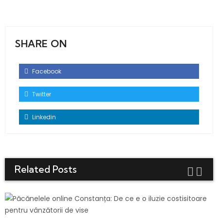
SHARE ON
Facebook
Twitter
Linkedin
Related Posts