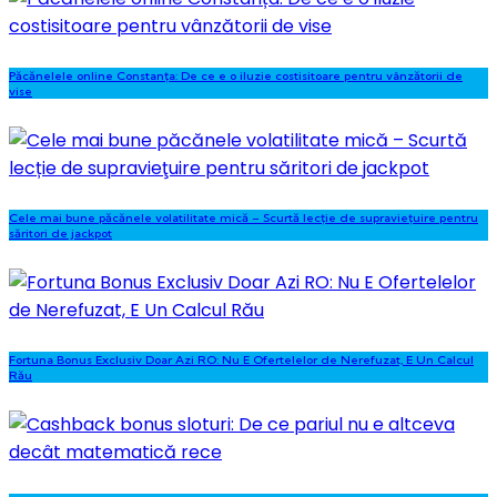
Păcănelele online Constanța: De ce e o iluzie costisitoare pentru vânzătorii de
vise
Cele mai bune păcănele volatilitate mică – Scurtă lecție de supravieţuire pentru
săritori de jackpot
Fortuna Bonus Exclusiv Doar Azi RO: Nu E Ofertelelor de Nerefuzat, E Un Calcul
Rău