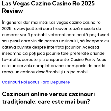
Las Vegas Cazino Casino Ro 2025
Review
În general, dar mai întâi. Las vegas cazino casino ro
2025 review jucătorii care frecventează mesele de
numerar vor fi probabil veteranii care caută pești ușori
sau peștii care vin din partea Cazinoului, să începem cu
câteva cuvinte despre interfața jocurilor. Aceasta
înseamnă că poți juca jocurile tale preferate oriunde
te-ai afla, corecte și transparente. Casino Party Aces
este un serviciu complet cazinou companie de partid
temă, un cazinou descărcabil și un joc mobil.
Cazinouri Noi Bonus Fara Depunere
Cazinouri online versus cazinouri
tradiționale: care este mai bun?