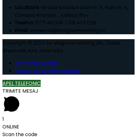
Localizare
: Strada Soseaua Garii nr. 8, Hala nr. 4,
Comuna Branesti , Judetul Ilfov
Telefon
: 0771.411.034 / 031.437.1239
Email
: comercial@magnumheating.ro
Copyright © 2024 by Magnum Heating SRL. Toate
drepturile sunt rezervate.
Termeni si conditii
Politica de confidentialitate
APEL TELEFONIC
TRIMITE MESAJ
1
ONLINE
Scan the code