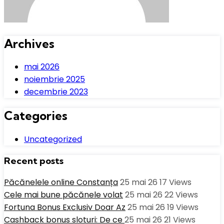
Archives
mai 2026
noiembrie 2025
decembrie 2023
Categories
Uncategorized
Recent posts
Păcănelele online Constanța
25 mai 26
17
Views
Cele mai bune păcănele volat
25 mai 26
22
Views
Fortuna Bonus Exclusiv Doar Az
25 mai 26
19
Views
Cashback bonus sloturi: De ce
25 mai 26
21
Views