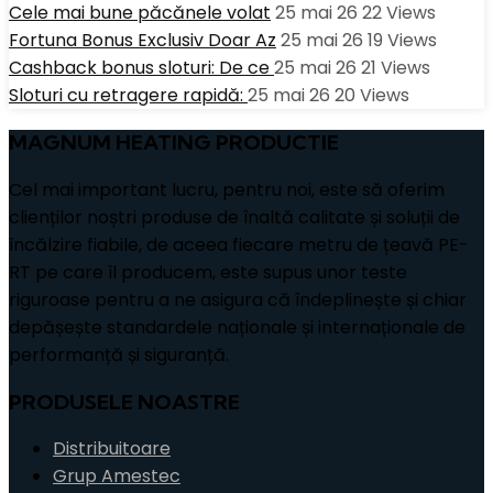
Cele mai bune păcănele volat
25 mai 26
22
Views
Fortuna Bonus Exclusiv Doar Az
25 mai 26
19
Views
Cashback bonus sloturi: De ce
25 mai 26
21
Views
Sloturi cu retragere rapidă:
25 mai 26
20
Views
MAGNUM HEATING PRODUCTIE
Cel mai important lucru, pentru noi, este să oferim
clienților noștri produse de înaltă calitate și soluții de
încălzire fiabile, de aceea fiecare metru de țeavă PE-
RT pe care îl producem, este supus unor teste
riguroase pentru a ne asigura că îndeplinește și chiar
depășește standardele naționale și internaționale de
performanță și siguranță.
PRODUSELE NOASTRE
Distribuitoare
Grup Amestec