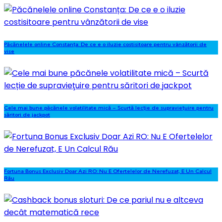
Păcănelele online Constanța: De ce e o iluzie costisitoare pentru vânzătorii de
vise
Cele mai bune păcănele volatilitate mică – Scurtă lecție de supravieţuire pentru
săritori de jackpot
Fortuna Bonus Exclusiv Doar Azi RO: Nu E Ofertelelor de Nerefuzat, E Un Calcul
Rău