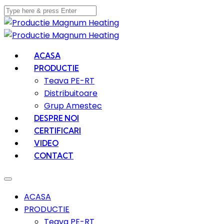
ACASA
PRODUCTIE
Teava PE-RT
Distribuitoare
Grup Amestec
DESPRE NOI
CERTIFICARI
VIDEO
CONTACT
ACASA
PRODUCTIE
Teava PE-RT