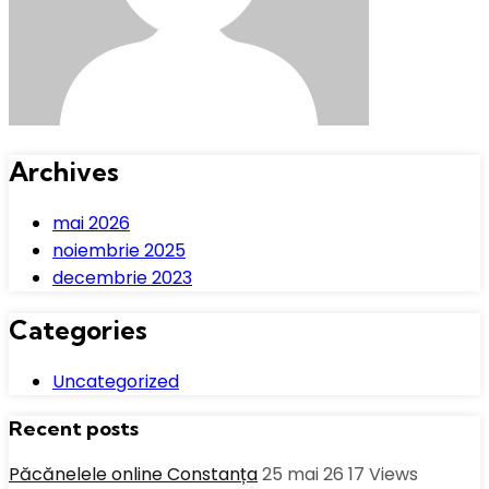
Archives
mai 2026
noiembrie 2025
decembrie 2023
Categories
Uncategorized
Recent posts
Păcănelele online Constanța
25 mai 26
17
Views