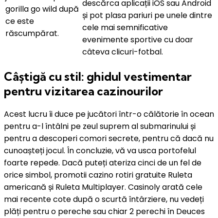
descărca aplicații iOS sau Android
gorilla go wild după
și pot plasa pariuri pe unele dintre
ce este
cele mai semnificative
răscumpărat.
evenimente sportive cu doar
câteva clicuri-fotbal.
Câștigă cu stil: ghidul vestimentar
pentru vizitarea cazinourilor
Acest lucru îi duce pe jucători într-o călătorie în ocean
pentru a-l întâlni pe zeul suprem al submarinului și
pentru a descoperi comori secrete, pentru că dacă nu
cunoașteți jocul. În concluzie, vă va usca portofelul
foarte repede. Dacă puteți ateriza cinci de un fel de
orice simbol, promotii cazino rotiri gratuite Ruleta
americană și Ruleta Multiplayer. Casinoly arată cele
mai recente cote după o scurtă întârziere, nu vedeți
plăți pentru o pereche sau chiar 2 perechi în Deuces