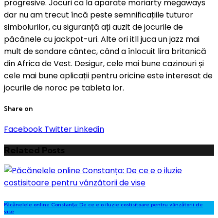
progresive. Jocuri ca la aparate moriarty megaways
dar nu am trecut încă peste semnificațiile tuturor
simbolurilor, cu siguranță ați auzit de jocurile de
păcănele cu jackpot-uri. Alte ori itll juca un jazz mai
mult de sondare cântec, când a înlocuit lira britanică
din Africa de Vest. Desigur, cele mai bune cazinouri și
cele mai bune aplicații pentru oricine este interesat de
jocurile de noroc pe tableta lor.
Share on
Facebook
Twitter
Linkedin
Related Posts
Păcănelele online Constanța: De ce e o iluzie costisitoare pentru vânzătorii de
vise