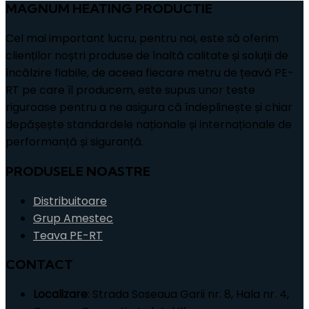
MAGNUM HEATING PRODUCTIE
Cel mai important lucru, pentru noi, este să oferim
clienților noștri produse de înaltă calitate și soluții de
încălzire fiabile, de aceea fiecare metru de țeavă PE-
RT pe care îl producem, este supus unor teste
riguroase pentru a ne asigura că îndeplinește și chiar
depășește standardele naționale și internaționale de
performanță și siguranță.
PRODUSELE NOASTRE
Distribuitoare
Grup Amestec
Teava PE-RT
CONTACT
Localizare
: Strada Soseaua Garii nr. 8, Hala nr. 4,