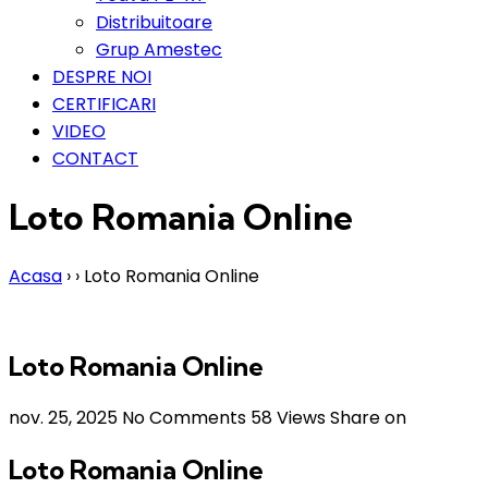
Distribuitoare
Grup Amestec
DESPRE NOI
CERTIFICARI
VIDEO
CONTACT
Loto Romania Online
Acasa
›
›
Loto Romania Online
Loto Romania Online
nov. 25, 2025
No Comments
58
Views
Share on
Loto Romania Online