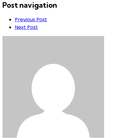
Post navigation
Previous Post
Next Post