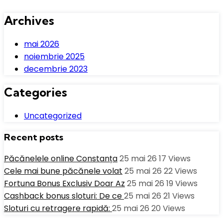
Archives
mai 2026
noiembrie 2025
decembrie 2023
Categories
Uncategorized
Recent posts
Păcănelele online Constanța
25 mai 26
17
Views
Cele mai bune păcănele volat
25 mai 26
22
Views
Fortuna Bonus Exclusiv Doar Az
25 mai 26
19
Views
Cashback bonus sloturi: De ce
25 mai 26
21
Views
Sloturi cu retragere rapidă:
25 mai 26
20
Views