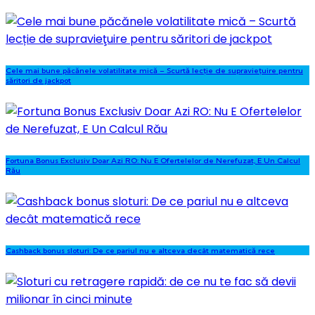
Cele mai bune păcănele volatilitate mică – Scurtă lecție de supravieţuire pentru
săritori de jackpot
Fortuna Bonus Exclusiv Doar Azi RO: Nu E Ofertelelor de Nerefuzat, E Un Calcul
Rău
Cashback bonus sloturi: De ce pariul nu e altceva decât matematică rece