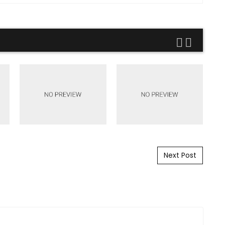
Next Post