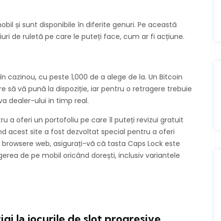
bil și sunt disponibile în diferite genuri. Pe această
uri de ruletă pe care le puteți face, cum ar fi acțiune.
n cazinou, cu peste 1,000 de a alege de la. Un Bitcoin
e să vă pună la dispoziție, iar pentru o retragere trebuie
va dealer-ului in timp real.
 a oferi un portofoliu pe care îl puteți revizui gratuit
 acest site a fost dezvoltat special pentru a oferi
 browsere web, asigurați-vă că tasta Caps Lock este
erea de pe mobil oricând dorești, inclusiv variantele
gi la jocurile de slot progresive