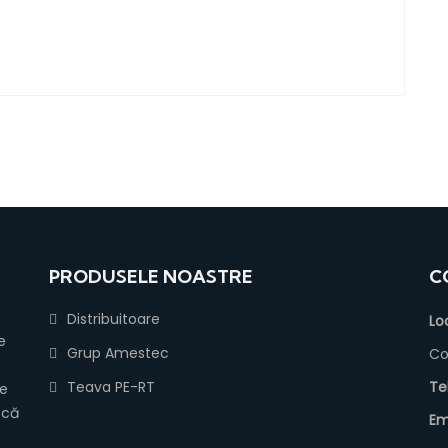
PRODUSELE NOASTRE
C
Distribuitoare
Lo
e
Grup Amestec
Co
Teava PE-RT
Te
te
 că
Em