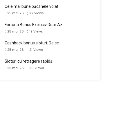
Cele mai bune păcănele volat
25 mai 26
22
Views
Fortuna Bonus Exclusiv Doar Az
25 mai 26
19
Views
Cashback bonus sloturi: De ce
25 mai 26
21
Views
Sloturi cu retragere rapidă:
25 mai 26
20
Views