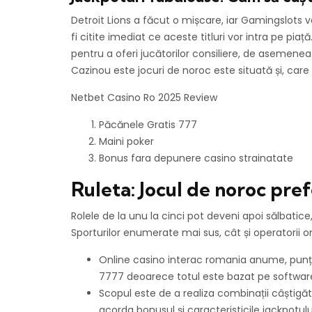
Detroit Lions a făcut o mișcare, iar Gamingslots v
fi citite imediat ce aceste titluri vor intra pe piaț
pentru a oferi jucătorilor consiliere, de asemenea.
Cazinou este jocuri de noroc este situată și, ca
Netbet Casino Ro 2025 Review
Păcănele Gratis 777
Maini poker
Bonus fara depunere casino strainatate
Ruleta: Jocul de noroc pref
Rolele de la unu la cinci pot deveni apoi sălbatic
Sporturilor enumerate mai sus, cât și operatorii on
Online casino interac romania anume, punțile
7777 deoarece totul este bazat pe softwar
Scopul este de a realiza combinații câștigăt
acorda bonusul și caracteristicile jackpotului