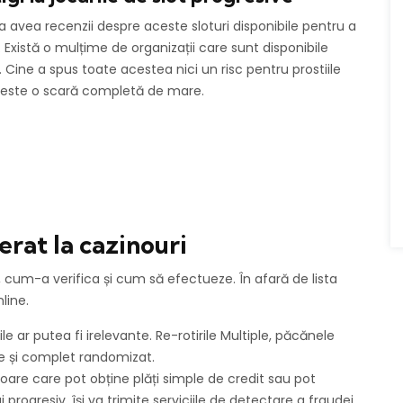
a avea recenzii despre aceste sloturi disponibile pentru a
ă. Există o mulțime de organizații care sunt disponibile
 Cine a spus toate acestea nici un risc pentru prostiile
re este o scară completă de mare.
erat la cazinouri
e, cum-a verifica și cum să efectueze. În afară de lista
line.
 ar putea fi irelevante. Re-rotirile Multiple, păcănele
e și complet randomizat.
oare care pot obține plăți simple de credit sau pot
 progresiv, își va trimite serviciile de detectare a fraudei