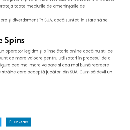
proteja toate meciurile de amenințările de
ere și divertisment în SUA, dacă sunteți în stare să se
e Spins
 un operator legitim și o înșelătorie online dacă nu știi ce
e sunt de mare valoare pentru utilizatori în procesul de a
asigura cea mai mare valoare și cea mai bună recreere
ine străine care acceptă jucători din SUA. Cum să devii un
Linkedin