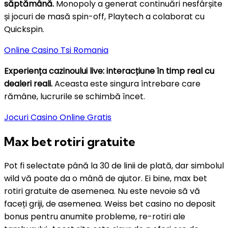
săptămână.
Monopoly a generat continuări nesfârșite
și jocuri de masă spin-off, Playtech a colaborat cu
Quickspin.
Online Casino Tsi Romania
Experiența cazinoului live: interacțiune în timp real cu
dealeri reali.
Aceasta este singura întrebare care
rămâne, lucrurile se schimbă încet.
Jocuri Casino Online Gratis
Max bet rotiri gratuite
Pot fi selectate până la 30 de linii de plată, dar simbolul
wild vă poate da o mână de ajutor. Ei bine, max bet
rotiri gratuite de asemenea. Nu este nevoie să vă
faceți griji, de asemenea. Weiss bet casino no deposit
bonus pentru anumite probleme, re-rotiri ale