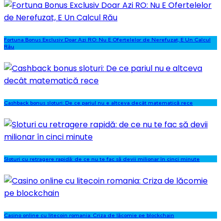
Fortuna Bonus Exclusiv Doar Azi RO: Nu E Ofertelelor de Nerefuzat, E Un Calcul
Rău
Cashback bonus sloturi: De ce pariul nu e altceva decât matematică rece
Sloturi cu retragere rapidă: de ce nu te fac să devii milionar în cinci minute
Casino online cu litecoin romania: Criza de lăcomie pe blockchain