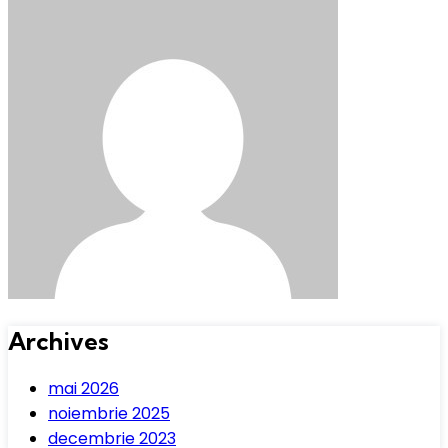
Archives
mai 2026
noiembrie 2025
decembrie 2023