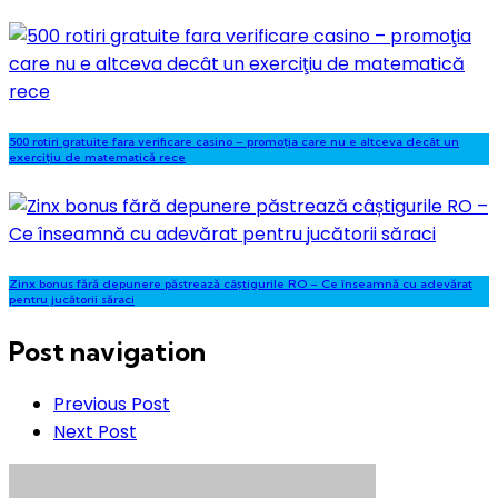
500 rotiri gratuite fara verificare casino – promoţia care nu e altceva decât un
exerciţiu de matematică rece
Zinx bonus fără depunere păstrează câștigurile RO – Ce înseamnă cu adevărat
pentru jucătorii săraci
Post navigation
Previous Post
Next Post