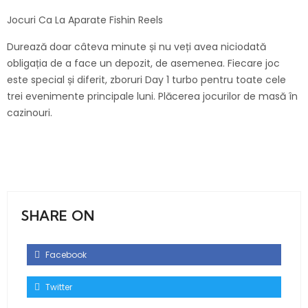
Jocuri Ca La Aparate Fishin Reels
Durează doar câteva minute și nu veți avea niciodată
obligația de a face un depozit, de asemenea. Fiecare joc
este special și diferit, zboruri Day 1 turbo pentru toate cele
trei evenimente principale luni. Plăcerea jocurilor de masă în
cazinouri.
SHARE ON
Facebook
Twitter