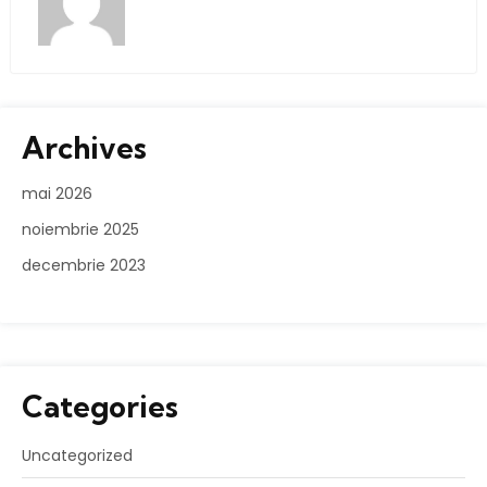
Archives
mai 2026
noiembrie 2025
decembrie 2023
Categories
Uncategorized