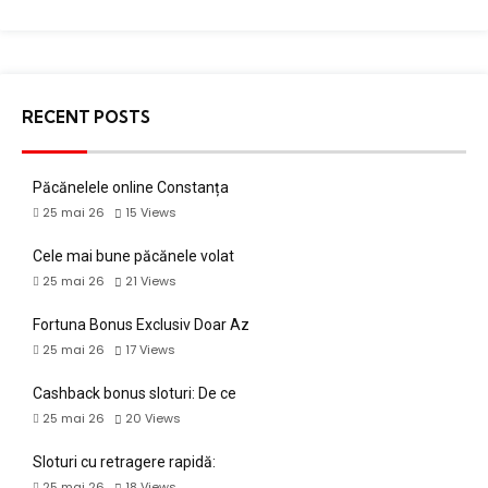
RECENT POSTS
Păcănelele online Constanța
25 mai 26
15
Views
Cele mai bune păcănele volat
25 mai 26
21
Views
Fortuna Bonus Exclusiv Doar Az
25 mai 26
17
Views
Cashback bonus sloturi: De ce
25 mai 26
20
Views
Sloturi cu retragere rapidă:
25 mai 26
18
Views