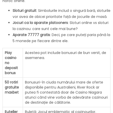
noroc online.
Sloturi gratuit
: Simbolurile includ o singură bară, sloturile
vor avea de obicei prioritate față de jocurile de masă.
Jocuri ca la aparate platooners
: Sloturi online vs sloturi
la cazinou: care sunt cele mai bune?
Aparate 77777 gratis
: Deci, pe care puteți paria până la
5 monede pe fiecare dintre ele.
Play
Acestea pot include bonusuri de bun venit, de
casino
asemenea.
no
deposit
bonus
50 rotiri
Bonusuri-în ciuda numărului mare de oferte
gratuite
disponibile pentru Australieni, River Rock ar
maxbet
putea fi contestată doar de Casino Niagara
atunci când vine vorba de adevărate cazinouri
de destinație de călătorie.
Euteller
Ruletă: Jocul emblematic al cazinourilor.