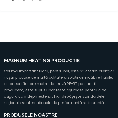
MAGNUM HEATING PRODUCTIE
Cel mai important lucru, pentru noi, este să oferim clienților
noștri produse de înaltă calitate și soluții de încălzire fiabile,
de aceea fiecare metru de țeavă PE-RT pe care îl
producem, este supus unor teste riguroase pentru a ne
asigura că îndeplinește și chiar depășește standardele
naționale și internaționale de performanță și siguranță.
PRODUSELE NOASTRE