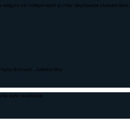
 asigura că îndeplinește și chiar depășește standardele n
omuna Branesti , Judetul Ilfov
ile sunt rezervate.