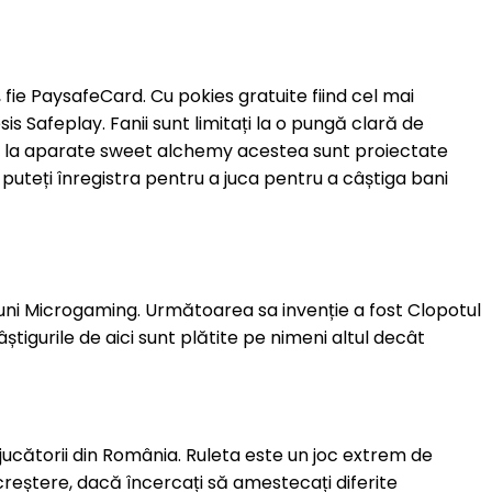
le, fie PaysafeCard. Cu pokies gratuite fiind cel mai
is Safeplay. Fanii sunt limitați la o pungă clară de
ca la aparate sweet alchemy acestea sunt proiectate
ă puteți înregistra pentru a juca pentru a câștiga bani
uni Microgaming. Următoarea sa invenție a fost Clopotul
știgurile de aici sunt plătite pe nimeni altul decât
jucătorii din România. Ruleta este un joc extrem de
 creștere, dacă încercați să amestecați diferite