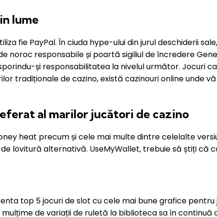
din lume
tiliza fie PayPal. În ciuda hype-ului din jurul deschiderii sa
 de noroc responsabile și poartă sigiliul de încredere Genes
porindu-și responsabilitatea la nivelul următor. Jocuri 
ilor tradiționale de cazino, există cazinouri online unde v
eferat al marilor jucători de cazino
ney heat precum și cele mai multe dintre celelalte versi
e lovitură alternativă. UseMyWallet, trebuie să știți că câ
enta top 5 jocuri de slot cu cele mai bune grafice pentru 
 mulțime de variații de ruletă la biblioteca sa în continuă