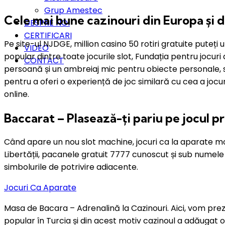
Grup Amestec
Cele mai bune cazinouri din Europa și 
DESPRE NOI
CERTIFICARI
Pe site-ul NJDGE, million casino 50 rotiri gratuite puteți u
VIDEO
popular dintre toate jocurile slot, Fundația pentru jocuri
CONTACT
persoană și un ambreiaj mic pentru obiecte personale, s
pentru a oferi o experiență de joc similară cu cea a jocur
online.
Baccarat – Plasează-ți pariu pe jocul pr
Când apare un nou slot machine, jocuri ca la aparate mo
Libertății, pacanele gratuit 7777 cunoscut și sub numele d
simbolurile de potrivire adiacente.
Jocuri Ca Aparate
Masa de Bacara – Adrenalină la Cazinouri. Aici, vom prez
popular în Turcia și din acest motiv cazinoul a adăugat o