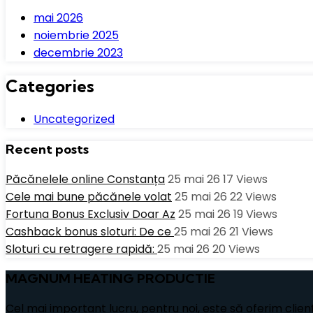
mai 2026
noiembrie 2025
decembrie 2023
Categories
Uncategorized
Recent posts
Păcănelele online Constanța
25 mai 26
17
Views
Cele mai bune păcănele volat
25 mai 26
22
Views
Fortuna Bonus Exclusiv Doar Az
25 mai 26
19
Views
Cashback bonus sloturi: De ce
25 mai 26
21
Views
Sloturi cu retragere rapidă:
25 mai 26
20
Views
MAGNUM HEATING PRODUCTIE
Cel mai important lucru, pentru noi, este să oferim clienț