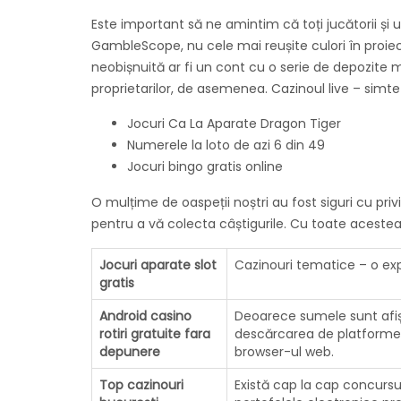
Este important să ne amintim că toți jucătorii și u
GambleScope, nu cele mai reușite culori în proie
neobișnuită ar fi un cont cu o serie de depozite m
proprietarilor, de asemenea. Cazinoul live – simte
Jocuri Ca La Aparate Dragon Tiger
Numerele la loto de azi 6 din 49
Jocuri bingo gratis online
O mulțime de oaspeții noștri au fost siguri cu priv
pentru a vă colecta câștigurile. Cu toate acestea,
Jocuri aparate slot
Cazinouri tematice – o exp
gratis
Android casino
Deoarece sumele sunt afișa
rotiri gratuite fara
descărcarea de platforme s
depunere
browser-ul web.
Top cazinouri
Există cap la cap concursur