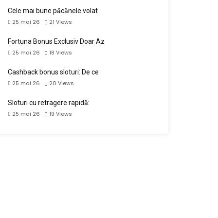
Cele mai bune păcănele volat
25 mai 26
21
Views
Fortuna Bonus Exclusiv Doar Az
25 mai 26
18
Views
Cashback bonus sloturi: De ce
25 mai 26
20
Views
Sloturi cu retragere rapidă:
25 mai 26
19
Views