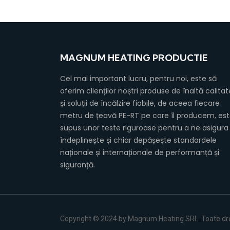
MAGNUM HEATING PRODUCTIE
Cel mai important lucru, pentru noi, este să
oferim clienților noștri produse de înaltă calitat
și soluții de încălzire fiabile, de aceea fiecare
metru de țeavă PE-RT pe care îl producem, es
supus unor teste riguroase pentru a ne asigura
îndeplinește și chiar depășește standardele
naționale și internaționale de performanță și
siguranță.
Copyright © 2024 by Magnum Heating SRL. Toate drep