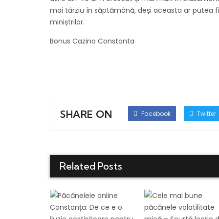
mai târziu în săptămână, deși aceasta ar putea 
miniștrilor.
Bonus Cazino Constanta
SHARE ON
Facebook
Twitter
Related Posts