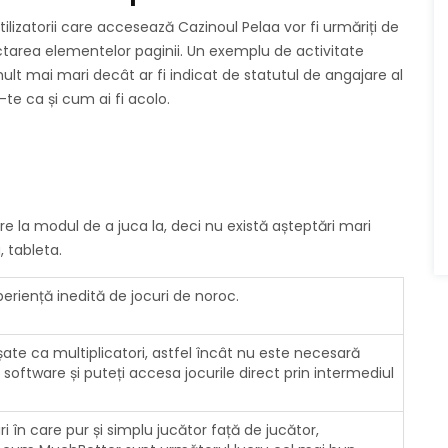
tilizatorii care accesează Cazinoul Pelaa vor fi urmăriți de
ctarea elementelor paginii. Un exemplu de activitate
ult mai mari decât ar fi indicat de statutul de angajare al
-te ca și cum ai fi acolo.
ire la modul de a juca la, deci nu există așteptări mari
 tableta.
eriență inedită de jocuri de noroc.
te ca multiplicatori, astfel încât nu este necesară
oftware și puteți accesa jocurile direct prin intermediul
i în care pur și simplu jucător față de jucător,