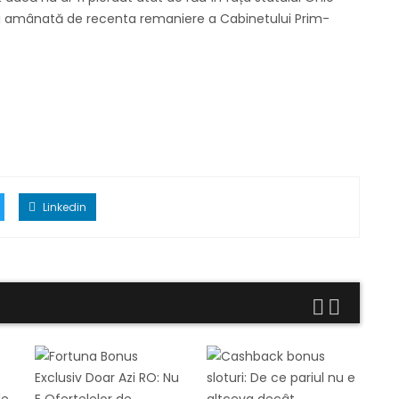
fi amânată de recenta remaniere a Cabinetului Prim-
Linkedin