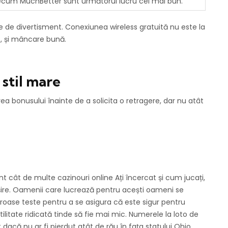
recum MuchBetter sunt următorul lucru cel mai bun.
de divertisment. Conexiunea wireless gratuită nu este la
), și mâncare bună.
 stil mare
ea bonusului înainte de a solicita o retragere, dar nu atât
nt cât de multe cazinouri online Ați încercat și cum jucați,
șire. Oamenii care lucrează pentru acești oameni se
roase teste pentru a se asigura că este sigur pentru
tilitate ridicată tinde să fie mai mic. Numerele la loto de
 dacă nu ar fi pierdut atât de rău în fața statului Ohio