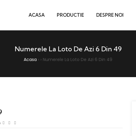
ACASA
PRODUCTIE
DESPRE NOI
Numerele La Loto De Azi 6 Din 49
Acasa
›
›
Numerele La Loto De Azi 6 Din 49
9
n