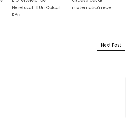
Next Post