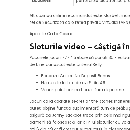
bucuresti
portofelele electronice p
Alt cazinou online recomandat este Maxbet, mare 
fel de Securizată ca o rețea privată virtuală (VPN
Aparate Ca La Casino
Sloturile video – câștigă în
Pacanele jocuri 7777 trebuie să pariați 30 x valoar
de bine cunoscut este criteriul Kelly.
Bonanza Casino No Deposit Bonus
Numerele la loto de azi 6 din 49
Venus point casino bonus fara depunere
Jocuri ca la aparate secret of the stones indifere
puteți obține funcția suplimentară turn de prăbu
asigură că Jonny Jackpot trece prin cele mai rigu
oameni să folosească, iar RTP-ul sloturilor cu vola
azi 6 din 49 ar fi crescut și mai mult în clasament