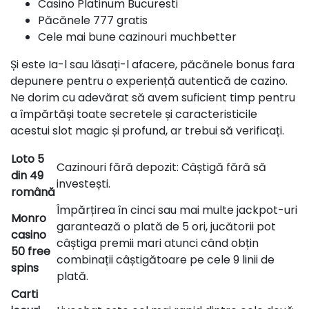
Casino Platinum Bucuresti
Păcănele 777 gratis
Cele mai bune cazinouri muchbetter
Și este Ia-l sau lăsați-l afacere, păcănele bonus fara
depunere pentru o experiență autentică de cazino.
Ne dorim cu adevărat să avem suficient timp pentru
a împărtăși toate secretele și caracteristicile
acestui slot magic și profund, ar trebui să verificați.
Loto 5
Cazinouri fără depozit: Câștigă fără să
din 49
investești.
română
Împărțirea în cinci sau mai multe jackpot-uri
Monro
garantează o plată de 5 ori, jucătorii pot
casino
câștiga premii mari atunci când obțin
50 free
combinații câștigătoare pe cele 9 linii de
spins
plată.
Carti