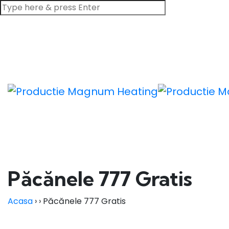
Păcănele 777 Gratis
Acasa
›
›
Păcănele 777 Gratis