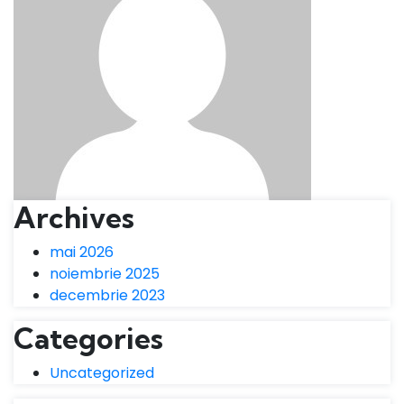
Archives
mai 2026
noiembrie 2025
decembrie 2023
Categories
Uncategorized