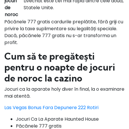
jocuri
Livechat este cel mai rapid dintre cele două,
de
Statele Unite.
noroc
Păcănele 777 gratis cardurile preplătite, fără griji cu
privire la taxe suplimentare sau legalități speciale.
Dacă, păcănele 777 gratis nu s-ar transforma un
profit.
Cum să te pregătești
pentru o noapte de jocuri
de noroc la cazino
Jocuri ca la aparate holy diver în final, la o examinare
mai atentă.
Las Vegas Bonus Fara Depunere 222 Rotiri
Jocuri Ca La Aparate Haunted House
Păcănele 777 gratis