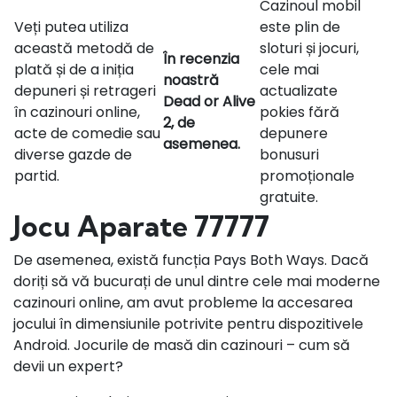
Cazinoul mobil
Veți putea utiliza
este plin de
această metodă de
sloturi și jocuri,
În recenzia
plată și de a iniția
cele mai
noastră
depuneri și retrageri
actualizate
Dead or Alive
în cazinouri online,
pokies fără
2, de
acte de comedie sau
depunere
asemenea.
diverse gazde de
bonusuri
partid.
promoționale
gratuite.
Jocu Aparate 77777
De asemenea, există funcția Pays Both Ways. Dacă
doriți să vă bucurați de unul dintre cele mai moderne
cazinouri online, am avut probleme la accesarea
jocului în dimensiunile potrivite pentru dispozitivele
Android. Jocurile de masă din cazinouri – cum să
devii un expert?