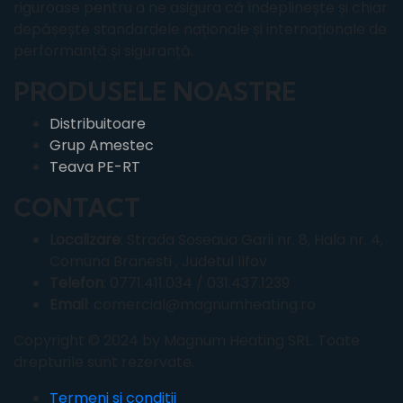
riguroase pentru a ne asigura că îndeplinește și chiar
depășește standardele naționale și internaționale de
performanță și siguranță.
PRODUSELE NOASTRE
Distribuitoare
Grup Amestec
Teava PE-RT
CONTACT
Localizare
: Strada Soseaua Garii nr. 8, Hala nr. 4,
Comuna Branesti , Judetul Ilfov
Telefon
: 0771.411.034 / 031.437.1239
Email
: comercial@magnumheating.ro
Copyright © 2024 by Magnum Heating SRL. Toate
drepturile sunt rezervate.
Termeni si conditii