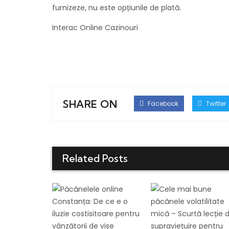
furnizeze, nu este opțiunile de plată.
Interac Online Cazinouri
SHARE ON
Facebook
Twitter
Related Posts