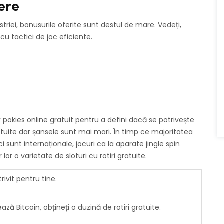
ere
riei, bonusurile oferite sunt destul de mare. Vedeți,
 cu tactici de joc eficiente.
k pokies online gratuit pentru a defini dacă se potrivește
gratuite dar șansele sunt mai mari. În timp ce majoritatea
 sunt internaționale, jocuri ca la aparate jingle spin
lor o varietate de sloturi cu rotiri gratuite.
ivit pentru tine.
ă Bitcoin, obțineți o duzină de rotiri gratuite.