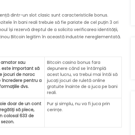
nță dintr-un slot clasic sunt caracteristicile bonus.
itele în bani reali trebuie să fie pariate de cel puțin 3 ori
l își rezervă dreptul de a solicita verificarea identității,
zinou Bitcoin legitim în această industrie nereglementată.
n amator sau
Bitcoin casino bonus fara
, este important să
depunere când se întâmplă
de jocuri de noroc
acest lucru, va trebui mai întâi să
de încredere pentru a
jucați jocuri de ruletă online
formațiile dvs.
gratuite înainte de a juca pe bani
reali.
voie doar de un cont
Pur și simplu, nu va fi juca prin
regătiți să plece,
cerințe.
n colosal 633 de
 sezon.