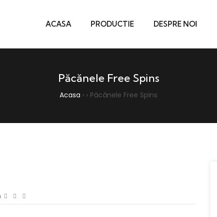
ACASA
PRODUCTIE
DESPRE NOI
Păcănele Free Spins
Acasa
›
›
Păcănele Free Spins
n