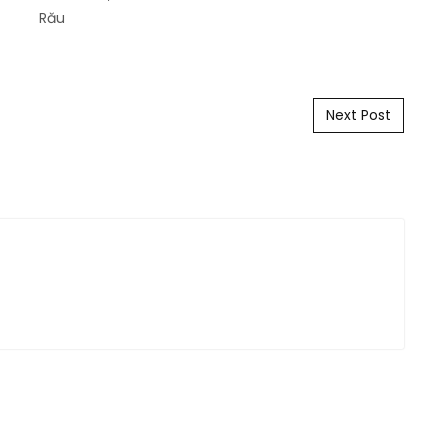
Next Post