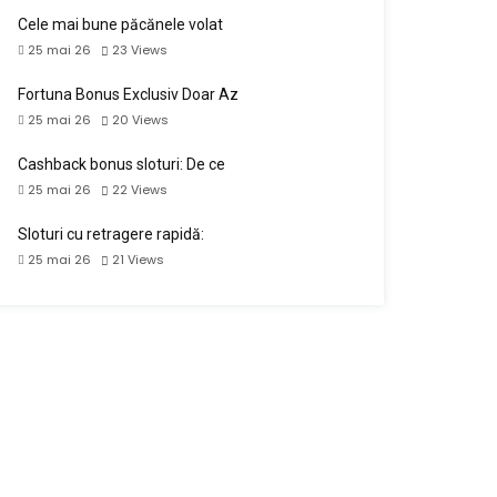
Cele mai bune păcănele volat
25 mai 26
23
Views
Fortuna Bonus Exclusiv Doar Az
25 mai 26
20
Views
Cashback bonus sloturi: De ce
25 mai 26
22
Views
Sloturi cu retragere rapidă:
25 mai 26
21
Views