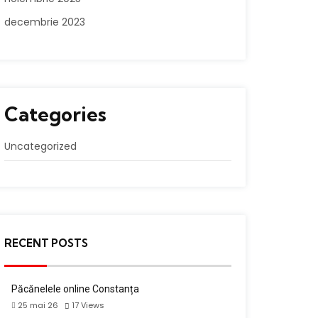
decembrie 2023
Categories
Uncategorized
RECENT POSTS
Păcănelele online Constanța
25 mai 26
17
Views