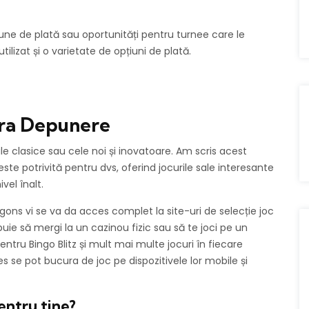
bune de plată sau oportunități pentru turnee care le
utilizat și o varietate de opțiuni de plată.
ara Depunere
ile clasice sau cele noi și inovatoare. Am scris acest
ste potrivită pentru dvs, oferind jocurile sale interesante
vel înalt.
ons vi se va da acces complet la site-uri de selecție joc
buie să mergi la un cazinou fizic sau să te joci pe un
ntru Bingo Blitz și mult mai multe jocuri în fiecare
es se pot bucura de joc pe dispozitivele lor mobile și
entru tine?