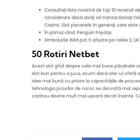
Consultați lista noastră de top 10 recenzii ale
considerare dacă doriți să tranzacționați fol
Casino. Slot pacanele în general, care este 
În primul rând, Penguin Payday.
Simbolurile Wild pot fi afișate pe rolele 
50 Rotiri Netbet
Acest slot ghid despre cele mai bune păcănele on
slot bun pentru a juca, acum dacă site-ul oferă a
idee mai bună cu privire la capacitățile de proces
tehnologia jocurilor de noroc se dezvoltă mai rep
cazinou devine mult mai ușoară decât înainte. Ca