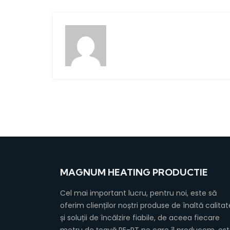
MAGNUM HEATING PRODUCTIE
Cel mai important lucru, pentru noi, este să
oferim clienților noștri produse de înaltă calitat
și soluții de încălzire fiabile, de aceea fiecare