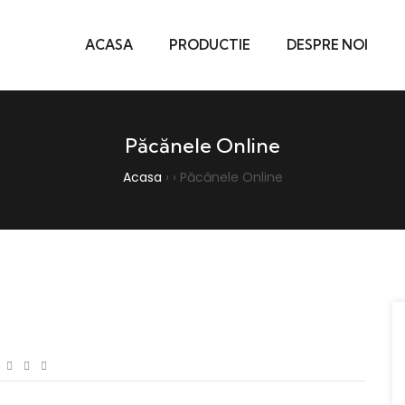
ACASA
PRODUCTIE
DESPRE NOI
Păcănele Online
Acasa
›
›
Păcănele Online
n