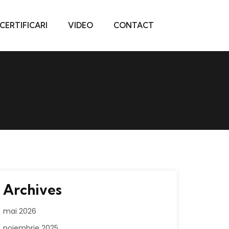
CERTIFICARI
VIDEO
CONTACT
Archives
mai 2026
noiembrie 2025