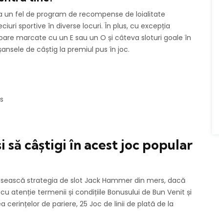
ula un fel de program de recompense de loialitate
uri sportive în diverse locuri. În plus, cu excepția
are marcate cu un E sau un O și câteva sloturi goale în
ansele de câștig la premiul pus în joc.
s
 să câștigi în acest joc popular
folosească strategia de slot Jack Hammer din mers, dacă
 cu atenție termenii și condițiile Bonusului de Bun Venit și
ea cerințelor de pariere, 25 Joc de linii de plată de la