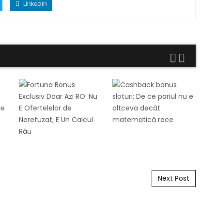
Linkedin
Next Post