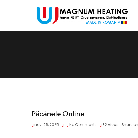
Păcănele Online
nov. 25, 2025
No Comments
32
Views
Share o